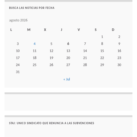
BUSCA LAS NOTICIAS POR FECHA
agosto 2026
L
M
X
J
V
S
D
1
2
3
4
5
6
7
8
9
10
11
12
13
14
15
16
17
18
19
20
21
22
23
24
25
26
27
28
29
30
31
« Jul
STAJ: UNICO SINDICATO QUE RENUNCIA A LAS SUBVENCIONES