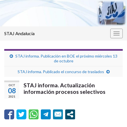
STAJ Andalucía
Alter
la
nave
STAJ informa. Publicación en BOE el próximo miércoles 13
de octubre
STAJ informa. Publicado el concurso de traslados
STAJ informa. Actualización
OCT
08
información procesos selectivos
2021