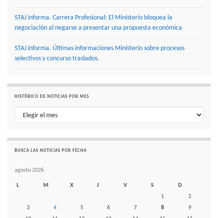
STAJ informa. Carrera Profesional: El Ministerio bloquea la
negociación al negarse a presentar una propuesta económica
STAJ informa. Últimas informaciones Ministerio sobre procesos
selectivos y concurso traslados.
HISTÓRICO DE NOTICIAS POR MES
Histórico de noticias por mes
BUSCA LAS NOTICIAS POR FECHA
agosto 2026
L
M
X
J
V
S
D
1
2
3
4
5
6
7
8
9