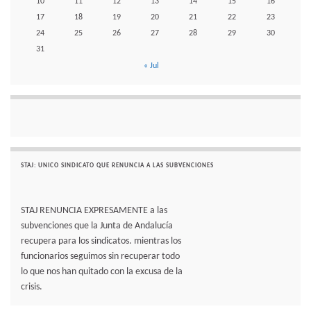
10
11
12
13
14
15
16
17
18
19
20
21
22
23
24
25
26
27
28
29
30
31
« Jul
STAJ: UNICO SINDICATO QUE RENUNCIA A LAS SUBVENCIONES
STAJ RENUNCIA EXPRESAMENTE a las
subvenciones que la Junta de Andalucía
recupera para los sindicatos. mientras los
funcionarios seguimos sin recuperar todo
lo que nos han quitado con la excusa de la
crisis.