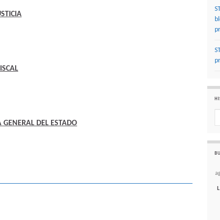
S
STICIA
b
p
S
p
ISCAL
HI
Hi
A GENERAL DEL ESTADO
BU
a
L