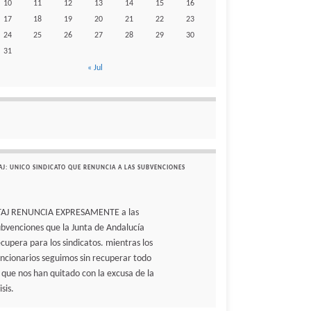
10
11
12
13
14
15
16
17
18
19
20
21
22
23
24
25
26
27
28
29
30
31
« Jul
AJ: UNICO SINDICATO QUE RENUNCIA A LAS SUBVENCIONES
TAJ RENUNCIA EXPRESAMENTE a las
ubvenciones que la Junta de Andalucía
ecupera para los sindicatos. mientras los
uncionarios seguimos sin recuperar todo
o que nos han quitado con la excusa de la
isis.