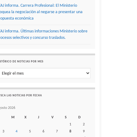
TAJ informa. Carrera Profesional: El Ministerio
loquea la negociación al negarse a presentar una
ropuesta económica
TAJ informa. Últimas informaciones Ministerio sobre
rocesos selectivos y concurso traslados.
STÓRICO DE NOTICIAS POR MES
stórico de noticias por mes
SCA LAS NOTICIAS POR FECHA
gosto 2026
M
X
J
V
S
D
1
2
3
4
5
6
7
8
9