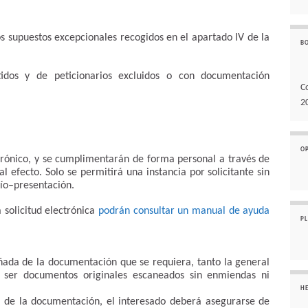
los supuestos excepcionales recogidos en el apartado IV de la
B
itidos y de peticionarios excluidos o con documentación
C
2
O
ctrónico, y se cumplimentarán de forma personal a través de
l efecto. Solo se permitirá una instancia por solicitante sin
vío–presentación.
 solicitud electrónica
podrán consultar un manual de ayuda
P
ñada de la documentación que se requiera, tanto la general
 ser documentos originales escaneados sin enmiendas ni
H
a de la documentación, el interesado deberá asegurarse de