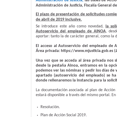
Administración de Justicia,
las bases de Acció
Administración de Justicia, Fiscalía General del
El plazo de presentación de solicitudes comien
de abril de 2019 inclusive.
Se introduce este año como novedad,
la sol
Autoservicio del empleado de AINOA
, des
aportar: tanto la de carácter general, como la
El acceso al Autoservicio del empleado de A
Área privada: https://www.mjusticia.gob.es (á
Una vez que se acceda al área privada nos s
desde la pestaña Ainoa, entramos en la opc
podemos ver las nóminas y pedir los días de v
apartado (autoservicio del empleado) se ha
donde rellenaremos la instancia para la solicit
La documentación asociada al plan de Acción S
estará disponible a través del mismo portal. En
Resolución.
Plan de Acción Social 2019.