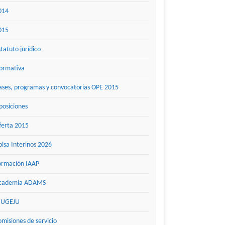
014
015
statuto jurídico
ormativa
ases, programas y convocatorias OPE 2015
posiciones
ferta 2015
olsa Interinos 2026
ormación IAAP
cademia ADAMS
UGEJU
omisiones de servicio