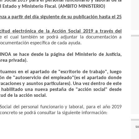
n Social 2019 para el personal funcionario y laboral de la
 Estado y Ministerio Fiscal. (
AMBITO MINISTERIO
)
za a partir del día siguiente de su publicación hasta el 25
icitud electrónica de la Acción Social 2019 a través del
de el cual también se podrá adjuntar la documentación a
 documentación específica de cada ayuda.
INOA se hace desde la página del Ministerio de Justicia,
rea privada).
ituamos en el apartado de "escritorio de trabajo", luego
ión de "autoservicio del empleado"(es el apartado donde
acaciones y asuntos particulares). Una vez dentro de este
 habilitado una nueva pestaña de "acción social" desde
ud de la acción social.
ocial del personal funcionario y laboral, para el año 2019
 concreto se podrá consultar la siguiente información:
SA