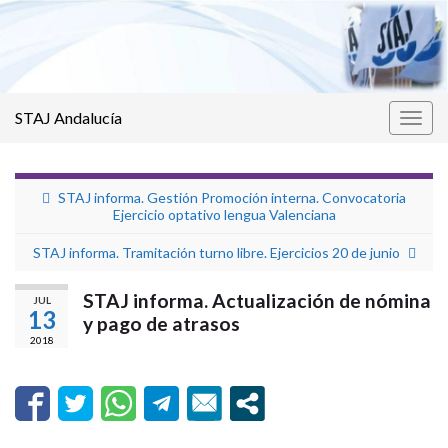
STAJ Andalucía
Alter
la
nave
STAJ informa. Gestión Promoción interna. Convocatoria
Ejercicio optativo lengua Valenciana
STAJ informa. Tramitación turno libre. Ejercicios 20 de junio
STAJ informa. Actualización de nómina
JUL
13
y pago de atrasos
2018