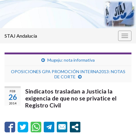
STAJ Andalucía
Alter
la
nave
Mugeju: nota informativa
OPOSICIONES GPA PROMOCIÓN INTERNA2013: NOTAS
DE CORTE
Sindicatos trasladan a Justicia la
FEB
26
exigencia de que no se privatice el
2014
Registro Civil