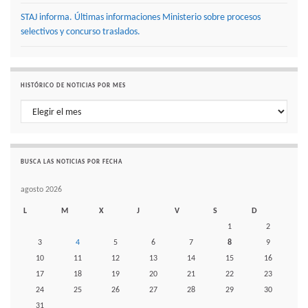
STAJ informa. Últimas informaciones Ministerio sobre procesos
selectivos y concurso traslados.
HISTÓRICO DE NOTICIAS POR MES
Histórico de noticias por mes
BUSCA LAS NOTICIAS POR FECHA
agosto 2026
L
M
X
J
V
S
D
1
2
3
4
5
6
7
8
9
10
11
12
13
14
15
16
17
18
19
20
21
22
23
24
25
26
27
28
29
30
31