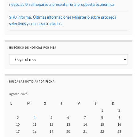
negociación al negarse a presentar una propuesta económica
STAJ informa. Últimas informaciones Ministerio sobre procesos
selectivos y concurso traslados.
HISTÓRICO DE NOTICIAS POR MES
Histórico de noticias por mes
BUSCA LAS NOTICIAS POR FECHA
agosto 2026
L
M
X
J
V
S
D
1
2
3
4
5
6
7
8
9
10
11
12
13
14
15
16
17
18
19
20
21
22
23