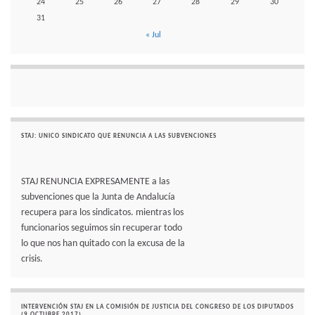
24
25
26
27
28
29
30
31
« Jul
STAJ: UNICO SINDICATO QUE RENUNCIA A LAS SUBVENCIONES
STAJ RENUNCIA EXPRESAMENTE a las
subvenciones que la Junta de Andalucía
recupera para los sindicatos. mientras los
funcionarios seguimos sin recuperar todo
lo que nos han quitado con la excusa de la
crisis.
INTERVENCIÓN STAJ EN LA COMISIÓN DE JUSTICIA DEL CONGRESO DE LOS DIPUTADOS
(9 OCTUBRE 2017)