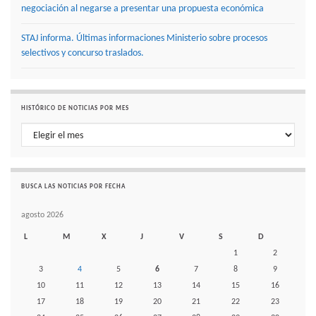
negociación al negarse a presentar una propuesta económica
STAJ informa. Últimas informaciones Ministerio sobre procesos
selectivos y concurso traslados.
HISTÓRICO DE NOTICIAS POR MES
Histórico de noticias por mes
BUSCA LAS NOTICIAS POR FECHA
agosto 2026
L
M
X
J
V
S
D
1
2
3
4
5
6
7
8
9
10
11
12
13
14
15
16
17
18
19
20
21
22
23