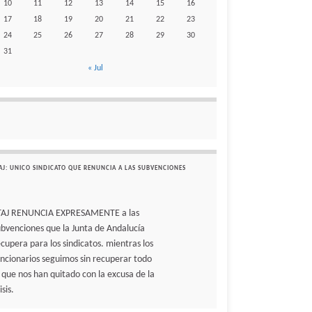
10
11
12
13
14
15
16
17
18
19
20
21
22
23
24
25
26
27
28
29
30
31
« Jul
AJ: UNICO SINDICATO QUE RENUNCIA A LAS SUBVENCIONES
TAJ RENUNCIA EXPRESAMENTE a las
ubvenciones que la Junta de Andalucía
ecupera para los sindicatos. mientras los
uncionarios seguimos sin recuperar todo
o que nos han quitado con la excusa de la
isis.