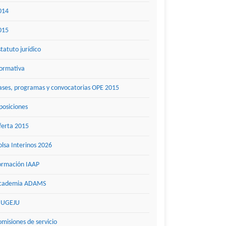
014
015
statuto jurídico
ormativa
ases, programas y convocatorias OPE 2015
posiciones
ferta 2015
olsa Interinos 2026
ormación IAAP
cademia ADAMS
UGEJU
omisiones de servicio