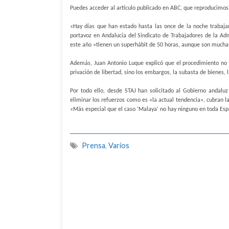
Puedes acceder al artículo publicado en ABC, que reproducimos
«Hay días que han estado hasta las once de la noche trabajand
portavoz en Andalucía del Sindicato de Trabajadores de la Adm
este año «tienen un superhábit de 50 horas, aunque son much
Además, Juan Antonio Luque explicó que el procedimiento no h
privación de libertad, sino los embargos, la subasta de bienes, 
Por todo ello, desde STAJ han solicitado al Gobierno andaluz
eliminar los refuerzos como es «la actual tendencia», cubran la
«Más especial que el caso ‘Malaya’ no hay ninguno en toda Espa
Prensa
,
Varios