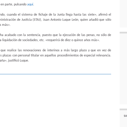
 en parte, pulsando
aquí
.
o, cuando el sistema de fichaje de la Junta llega hasta las siete», afirmó el
inistración de Justicia (STAJ), Juan Antonio Luque León, quien añadió que sólo
as más».
a acabado con la sentencia, puesto que la ejecución de las penas, no sólo de
la liquidación de sociedades, etc. «requerirá de diez o quince años más».
 que realice las renovaciones de interinos a más largo plazo y que en vez de
s plazas con personal titular en aquellos procedimientos de especial relevancia.
ña», justificó Luque.
SA