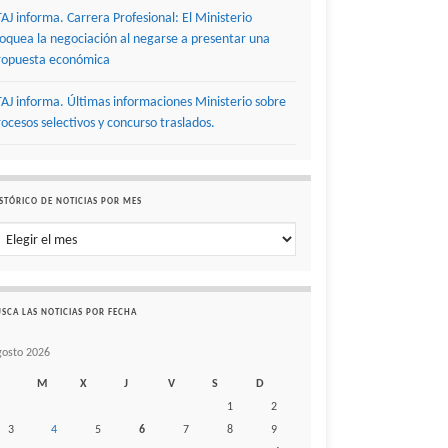
TAJ informa. Carrera Profesional: El Ministerio
loquea la negociación al negarse a presentar una
ropuesta económica
TAJ informa. Últimas informaciones Ministerio sobre
rocesos selectivos y concurso traslados.
STÓRICO DE NOTICIAS POR MES
stórico de noticias por mes
SCA LAS NOTICIAS POR FECHA
gosto 2026
M
X
J
V
S
D
1
2
3
4
5
6
7
8
9