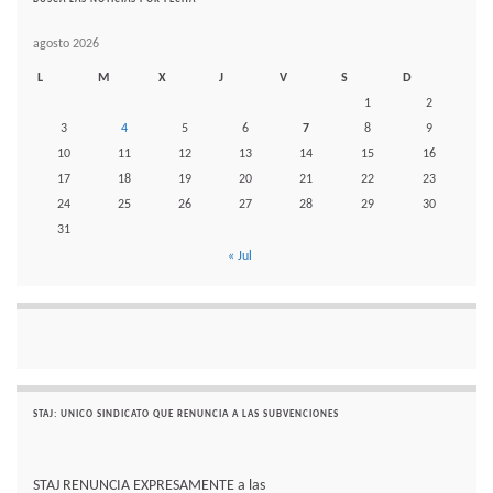
agosto 2026
L
M
X
J
V
S
D
1
2
3
4
5
6
7
8
9
10
11
12
13
14
15
16
17
18
19
20
21
22
23
24
25
26
27
28
29
30
31
« Jul
STAJ: UNICO SINDICATO QUE RENUNCIA A LAS SUBVENCIONES
STAJ RENUNCIA EXPRESAMENTE a las