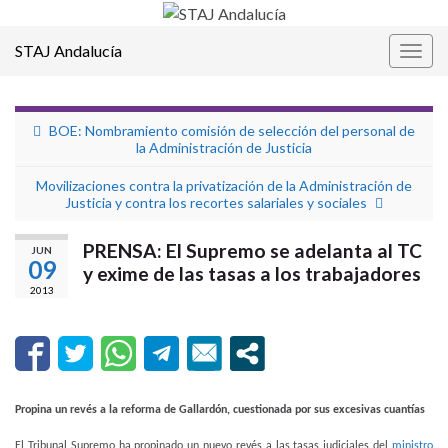
STAJ Andalucía
Alter
la
nave
BOE: Nombramiento comisión de selección del personal de
la Administración de Justicia
Movilizaciones contra la privatización de la Administración de
Justicia y contra los recortes salariales y sociales
PRENSA: El Supremo se adelanta al TC
JUN
09
y exime de las tasas a los trabajadores
2013
Propina un revés a la reforma de Gallardón, cuestionada por sus excesivas cuantías
El Tribunal Supremo ha propinado un nuevo revés a las tasas judiciales del
ministro