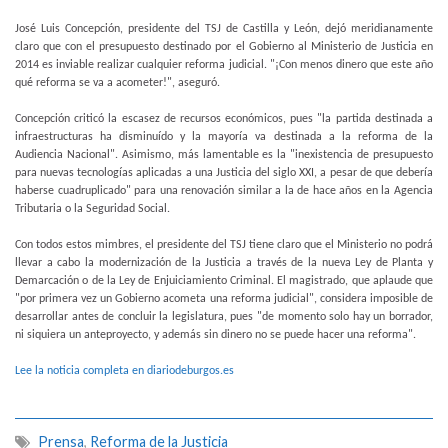
José Luis Concepción, presidente del TSJ de Castilla y León, dejó meridianamente
claro que con el presupuesto destinado por el Gobierno al Ministerio de Justicia en
2014 es inviable realizar cualquier reforma judicial. "¡Con menos dinero que este año
qué reforma se va a acometer!", aseguró.
Concepción criticó la escasez de recursos económicos, pues "la partida destinada a
infraestructuras ha disminuído y la mayoría va destinada a la reforma de la
Audiencia Nacional". Asimismo, más lamentable es la "inexistencia de presupuesto
para nuevas tecnologías aplicadas a una Justicia del siglo XXI, a pesar de que debería
haberse cuadruplicado" para una renovación similar a la de hace años en la Agencia
Tributaria o la Seguridad Social.
Con todos estos mimbres, el presidente del TSJ tiene claro que el Ministerio no podrá
llevar a cabo la modernización de la Justicia a través de la nueva Ley de Planta y
Demarcación o de la Ley de Enjuiciamiento Criminal. El magistrado, que aplaude que
"por primera vez un Gobierno acometa una reforma judicial", considera imposible de
desarrollar antes de concluir la legislatura, pues "de momento solo hay un borrador,
ni siquiera un anteproyecto, y además sin dinero no se puede hacer una reforma".
Lee la noticia completa en diariodeburgos.es
Prensa
,
Reforma de la Justicia