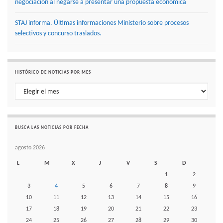
negociación al negarse a presentar una propuesta económica
STAJ informa. Últimas informaciones Ministerio sobre procesos
selectivos y concurso traslados.
HISTÓRICO DE NOTICIAS POR MES
Histórico de noticias por mes
BUSCA LAS NOTICIAS POR FECHA
agosto 2026
L
M
X
J
V
S
D
1
2
3
4
5
6
7
8
9
10
11
12
13
14
15
16
17
18
19
20
21
22
23
24
25
26
27
28
29
30