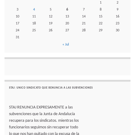
1
2
3
4
5
6
7
8
9
10
11
12
13
14
15
16
17
18
19
20
21
22
23
24
25
26
27
28
29
30
31
« Jul
STAJ: UNICO SINDICATO QUE RENUNCIA A LAS SUBVENCIONES
STAJ RENUNCIA EXPRESAMENTE a las
subvenciones que la Junta de Andalucía
recupera para los sindicatos. mientras los
funcionarios seguimos sin recuperar todo
lo que nos han quitado con la excusa de la