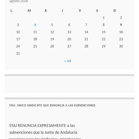
agosto 2026
L
M
X
J
V
S
D
1
2
3
4
5
6
7
8
9
10
11
12
13
14
15
16
17
18
19
20
21
22
23
24
25
26
27
28
29
30
31
« Jul
STAJ: UNICO SINDICATO QUE RENUNCIA A LAS SUBVENCIONES
STAJ RENUNCIA EXPRESAMENTE a las
subvenciones que la Junta de Andalucía