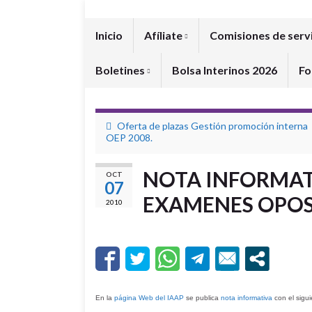
Inicio
Afíliate
Comisiones de serv
Boletines
Bolsa Interinos 2026
Fo
Oferta de plazas Gestión promoción interna
OEP 2008.
NOTA INFORMAT
OCT
07
EXAMENES OPOS
2010
En la
página Web del IAAP
se publica
nota informativa
con el sigui