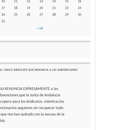
10
11
12
13
14
15
16
17
18
19
20
21
22
23
24
25
26
27
28
29
30
31
« Jul
AJ: UNICO SINDICATO QUE RENUNCIA A LAS SUBVENCIONES
TAJ RENUNCIA EXPRESAMENTE a las
ubvenciones que la Junta de Andalucía
ecupera para los sindicatos. mientras los
uncionarios seguimos sin recuperar todo
o que nos han quitado con la excusa de la
isis.