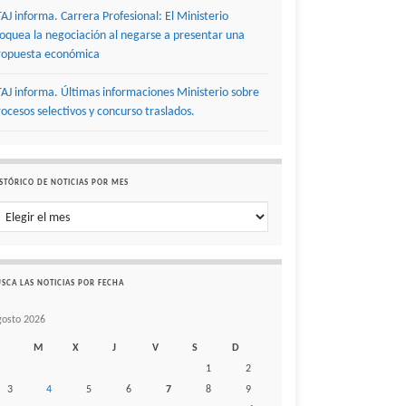
TAJ informa. Carrera Profesional: El Ministerio
loquea la negociación al negarse a presentar una
ropuesta económica
TAJ informa. Últimas informaciones Ministerio sobre
rocesos selectivos y concurso traslados.
STÓRICO DE NOTICIAS POR MES
stórico de noticias por mes
SCA LAS NOTICIAS POR FECHA
gosto 2026
M
X
J
V
S
D
1
2
3
4
5
6
7
8
9