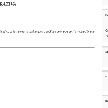
RATIVA
B
C
dicativa. La fecha exacta será la que se publique en el BOE con la
Resolución que
2
O
P
H