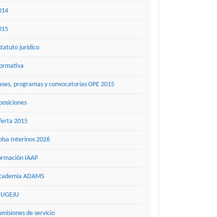
014
015
statuto jurídico
ormativa
ases, programas y convocatorias OPE 2015
posiciones
ferta 2015
olsa Interinos 2026
ormación IAAP
cademia ADAMS
UGEJU
omisiones de servicio