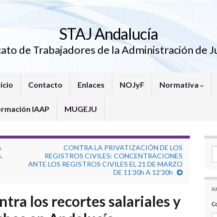
STAJ Andalucía
cato de Trabajadores de la Administración de Ju
icio
Contacto
Enlaces
NOJyF
Normativa
ormación IAAP
MUGEJU
s
CONTRA LA PRIVATIZACIÓN DE LOS
Se
.
REGISTROS CIVILES: CONCENTRACIONES
ANTE LOS REGISTROS CIVILES EL 21 DE MARZO
DE 11’30h A 12’30h
SU
tra los recortes salariales y
C