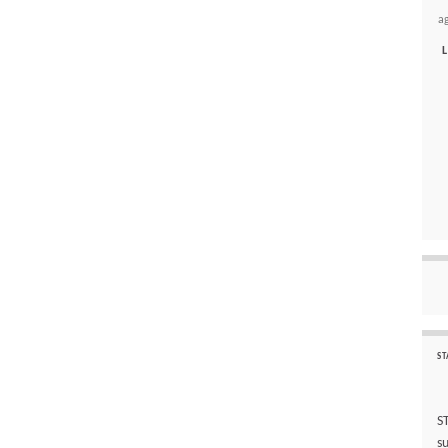
a
L
ST
S
s