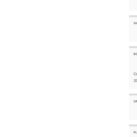
SA
B
C
2
O
P