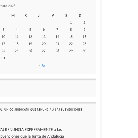
gosto 2026
M
X
J
V
S
D
1
2
3
4
5
6
7
8
9
10
11
12
13
14
15
16
17
18
19
20
21
22
23
24
25
26
27
28
29
30
31
« Jul
AJ: UNICO SINDICATO QUE RENUNCIA A LAS SUBVENCIONES
TAJ RENUNCIA EXPRESAMENTE a las
ubvenciones que la Junta de Andalucía