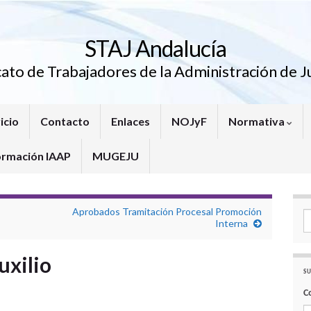
STAJ Andalucía
cato de Trabajadores de la Administración de Ju
icio
Contacto
Enlaces
NOJyF
Normativa
ormación IAAP
MUGEJU
Aprobados Tramitación Procesal Promoción
Se
Interna
uxilio
SU
C