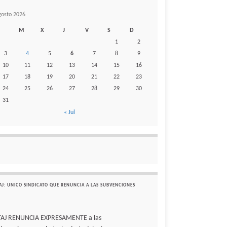
gosto 2026
M
X
J
V
S
D
1
2
3
4
5
6
7
8
9
10
11
12
13
14
15
16
17
18
19
20
21
22
23
24
25
26
27
28
29
30
31
« Jul
AJ: UNICO SINDICATO QUE RENUNCIA A LAS SUBVENCIONES
TAJ RENUNCIA EXPRESAMENTE a las