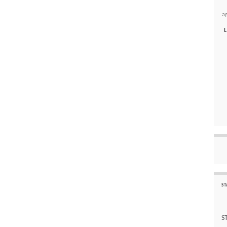
a
L
ST
S