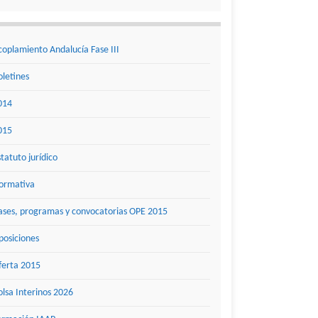
coplamiento Andalucía Fase III
oletines
014
015
statuto jurídico
ormativa
ases, programas y convocatorias OPE 2015
posiciones
ferta 2015
olsa Interinos 2026