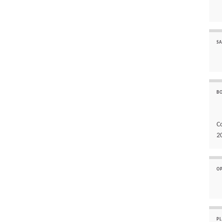
SA
B
C
2
O
P