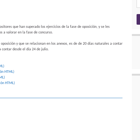
ositores que han superado los ejercicios de la fase de oposición, y se les
s a valorar en la fase de concurso.
 oposición y que se relacionan en los anexos, es de de 20 días naturales a contar
a contar desde el día 24 de julio.
ML)
ión HTML)
TML)
sión HTML)