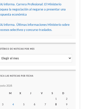
TAJ informa. Carrera Profesional: El Ministerio
loquea la negociación al negarse a presentar una
ropuesta económica
TAJ informa. Últimas informaciones Ministerio sobre
rocesos selectivos y concurso traslados.
STÓRICO DE NOTICIAS POR MES
stórico de noticias por mes
SCA LAS NOTICIAS POR FECHA
gosto 2026
M
X
J
V
S
D
1
2
3
4
5
6
7
8
9