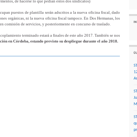
ementos, de hacerse lo que pedían estos dos sindicatos)
cupan puestos de plantilla serán adscritos a la nueva oficina fiscal, dado
ones orgánicas, ni la nueva oficina fiscal tampoco. En Dos Hermanas, los
I
en comisión de servicios, y posteriormente en concurso de traslado.
acoplamiento terminado estará a finales de este año 2017. También se nos
ción en Córdoba, estando previsto su despliegue durante el año 2018.
ÚL
S
1
A
S
J
M
S
q
p