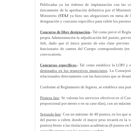
Publicadas ya las órdenes de implantación con las co
únicamente de la aprobación definitiva por el Minister
Ministerio (
STAJ
ya hizo sus alegaciones en mesa de Mi
designación y concurso específico para cubrir los puestos 
Concurso de libre designación
.-
Tal como prevé el Reglam
propia Administración la adjudicación del puesto, previo
Jefe, dado que el único puesto de esta clase previsto
funcionario de carrera del Cuerpo correspondiente (en e
convocatoria.
Concursos específicos
.-
Tal como establece la LOPJ y e
destinados en los respectivos municipios
. La Consejerí
relacionados directamente con las funciones que se desarr
Conforme al Reglamento de Ingreso, se establece una punt
Primera fase
: Se valoran los servicios efectivos en el Cu
proporcional por meses o en su caso días), con un máxim
Segunda fase
: Con un máximo de 40 puntos, en los que se 
del puesto a cubrir, donde el mayor peso recaerá en la 
puntos) frente a las titulaciones académicas (6 puntos en
específicamente con los puestos a cubrir.