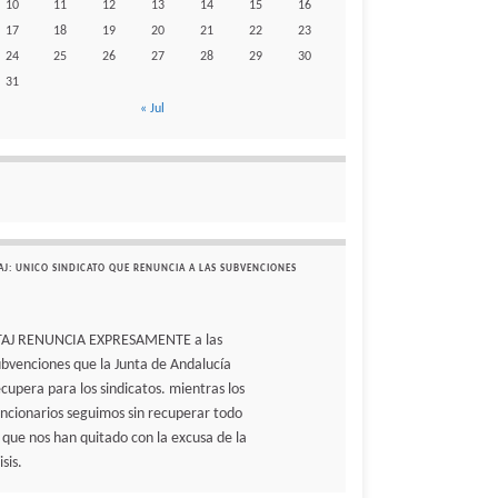
10
11
12
13
14
15
16
17
18
19
20
21
22
23
24
25
26
27
28
29
30
31
« Jul
AJ: UNICO SINDICATO QUE RENUNCIA A LAS SUBVENCIONES
TAJ RENUNCIA EXPRESAMENTE a las
ubvenciones que la Junta de Andalucía
ecupera para los sindicatos. mientras los
uncionarios seguimos sin recuperar todo
o que nos han quitado con la excusa de la
isis.