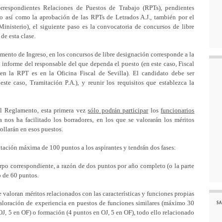
rrespondientes Relaciones de Puestos de Trabajo (RPTs), pendientes
io así como la aprobación de las RPTs de Letrados A.J., también por el
nisterio), el siguiente paso es la convocatoria de concursos de libre
de esta clase.
ento de Ingreso, en los concursos de libre designación corresponde a la
 informe del responsable del que dependa el puesto (en este caso, Fiscal
 en la RPT es en la Oficina Fiscal de Sevilla). El candidato debe ser
ste caso, Tramitación P.A.), y reunir los requisitos que establezca la
l Reglamento, esta primera vez
sólo podrán participar
los
funcionarios
a nos ha facilitado los borradores, en los que se valorarán los méritos
ollarán en esos puestos.
ación máxima de 100 puntos a los aspirantes y tendrán dos fases:
erpo correspondiente, a razón de dos puntos por año completo (o la parte
o de 60 puntos.
valoran méritos relacionados con las características y funciones propias
valoración de experiencia en puestos de funciones similares (máximo 30
SA
 OJ, 5 en OF) o formación (4 puntos en OJ, 5 en OF), todo ello relacionado