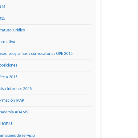
014
015
statuto jurídico
ormativa
ases, programas y convocatorias OPE 2015
posiciones
ferta 2015
olsa Interinos 2026
ormación IAAP
cademia ADAMS
UGEJU
omisiones de servicio