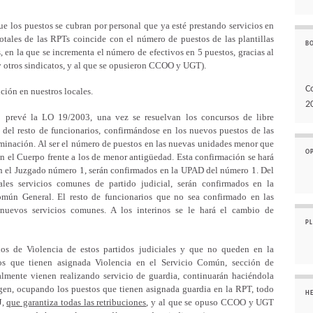
ue los puestos se cubran por personal que ya esté prestando servicios en
otales de las RPTs coincide con el número de puestos de las plantillas
B
, en la que se incrementa el número de efectivos en 5 puestos, gracias al
y otros sindicatos, y al que se opusieron CCOO y UGT).
C
ción en nuestros locales.
2
prevé la LO 19/2003, una vez se resuelvan los concursos de libre
 del resto de funcionarios, confirmándose en los nuevos puestos de las
minación. Al ser el número de puestos en las nuevas unidades menor que
O
 en el Cuerpo frente a los de menor antigüedad. Esta confirmación se hará
en el Juzgado número 1, serán confirmados en la UPAD del número 1. Del
les servicios comunes de partido judicial, serán confirmados en la
omún General. El resto de funcionarios que no sea confirmado en las
nuevos servicios comunes. A los interinos se le hará el cambio de
P
os de Violencia de estos partidos judiciales y que no queden en la
os que tienen asignada Violencia en el Servicio Común, sección de
almente vienen realizando servicio de guardia, continuarán haciéndola
n, ocupando los puestos que tienen asignada guardia en la RPT, todo
H
J
,
que garantiza todas las retribuciones
, y al que se opuso CCOO y UGT