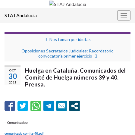
STAJ Andalucía
Alter
la
nave
Nos toman por idiotas
Oposiciones Secretarios Judiciales: Recordatorio
convocatoria primer ejercicio
Huelga en Cataluña. Comunicados del
OCT
30
Comité de Huelga números 39 y 40.
2013
Prensa.
– Comunicados:
comunicado comite 40.pdf