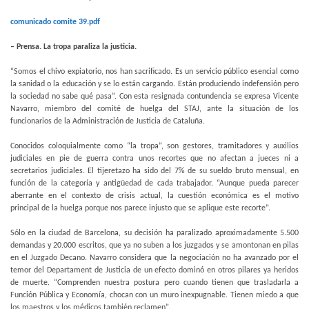
comunicado comite 39.pdf
– Prensa. La tropa paraliza la justicia.
“Somos el chivo expiatorio, nos han sacrificado. Es un servicio público esencial como
la sanidad o la educación y se lo están cargando. Están produciendo indefensión pero
la sociedad no sabe qué pasa”. Con esta resignada contundencia se expresa Vicente
Navarro, miembro del comité de huelga del STAJ, ante la situación de los
funcionarios de la Administración de Justicia de Cataluña.
Conocidos coloquialmente como “la tropa”, son gestores, tramitadores y auxilios
judiciales en pie de guerra contra unos recortes que no afectan a jueces ni a
secretarios judiciales. El tijeretazo ha sido del 7% de su sueldo bruto mensual, en
función de la categoría y antigüedad de cada trabajador. “Aunque pueda parecer
aberrante en el contexto de crisis actual, la cuestión económica es el motivo
principal de la huelga porque nos parece injusto que se aplique este recorte”.
Sólo en la ciudad de Barcelona, su decisión ha paralizado aproximadamente 5.500
demandas y 20.000 escritos, que ya no suben a los juzgados y se amontonan en pilas
en el Juzgado Decano. Navarro considera que la negociación no ha avanzado por el
temor del Departament de Justicia de un efecto dominó en otros pilares ya heridos
de muerte. “Comprenden nuestra postura pero cuando tienen que trasladarla a
Función Pública y Economía, chocan con un muro inexpugnable. Tienen miedo a que
los maestros y los médicos también reclamen”.