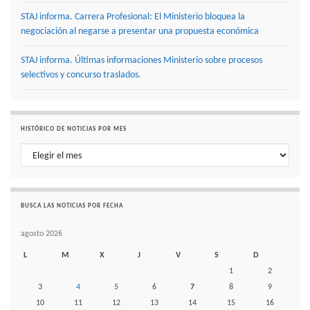
STAJ informa. Carrera Profesional: El Ministerio bloquea la
negociación al negarse a presentar una propuesta económica
STAJ informa. Últimas informaciones Ministerio sobre procesos
selectivos y concurso traslados.
HISTÓRICO DE NOTICIAS POR MES
Histórico de noticias por mes
BUSCA LAS NOTICIAS POR FECHA
agosto 2026
L
M
X
J
V
S
D
1
2
3
4
5
6
7
8
9
10
11
12
13
14
15
16