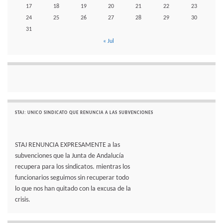
17
18
19
20
21
22
23
24
25
26
27
28
29
30
31
« Jul
STAJ: UNICO SINDICATO QUE RENUNCIA A LAS SUBVENCIONES
STAJ RENUNCIA EXPRESAMENTE a las
subvenciones que la Junta de Andalucía
recupera para los sindicatos. mientras los
funcionarios seguimos sin recuperar todo
lo que nos han quitado con la excusa de la
crisis.