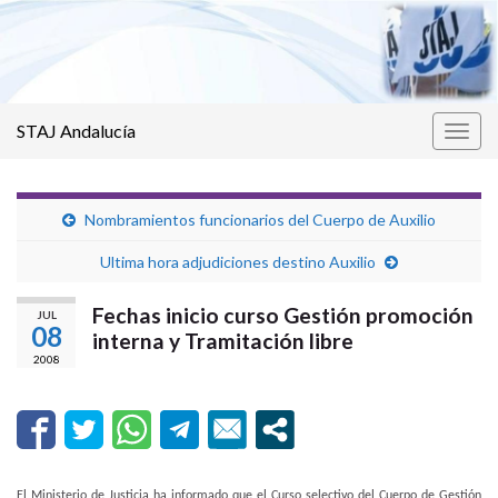
STAJ Andalucía
Alter
la
nave
Nombramientos funcionarios del Cuerpo de Auxilio
Ultima hora adjudiciones destino Auxilio
Fechas inicio curso Gestión promoción
JUL
08
interna y Tramitación libre
2008
El Ministerio de Justicia ha informado que el Curso selectivo del Cuerpo de Gestión