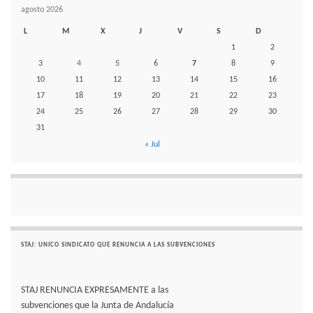
agosto 2026
L
M
X
J
V
S
D
1
2
3
4
5
6
7
8
9
10
11
12
13
14
15
16
17
18
19
20
21
22
23
24
25
26
27
28
29
30
31
« Jul
STAJ: UNICO SINDICATO QUE RENUNCIA A LAS SUBVENCIONES
STAJ RENUNCIA EXPRESAMENTE a las
subvenciones que la Junta de Andalucía