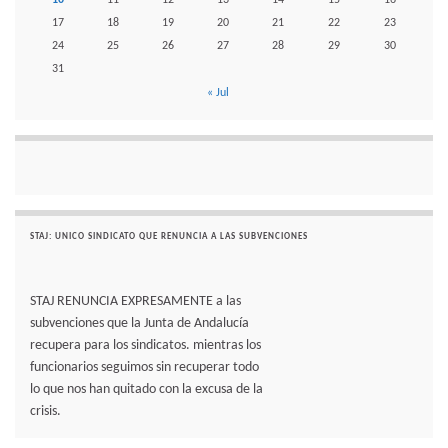
17
18
19
20
21
22
23
24
25
26
27
28
29
30
31
« Jul
STAJ: UNICO SINDICATO QUE RENUNCIA A LAS SUBVENCIONES
STAJ RENUNCIA EXPRESAMENTE a las
subvenciones que la Junta de Andalucía
recupera para los sindicatos. mientras los
funcionarios seguimos sin recuperar todo
lo que nos han quitado con la excusa de la
crisis.