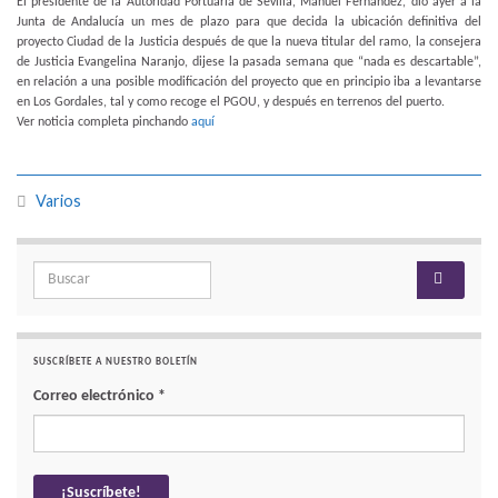
El presidente de la Autoridad Portuaria de Sevilla, Manuel Fernández, dio ayer a la
Junta de Andalucía un mes de plazo para que decida la ubicación definitiva del
proyecto Ciudad de la Justicia después de que la nueva titular del ramo, la consejera
de Justicia Evangelina Naranjo, dijese la pasada semana que “nada es descartable”,
en relación a una posible modificación del proyecto que en principio iba a levantarse
en Los Gordales, tal y como recoge el PGOU, y después en terrenos del puerto.
Ver noticia completa pinchando
aquí
Varios
Search for:
SUSCRÍBETE A NUESTRO BOLETÍN
Correo electrónico
*