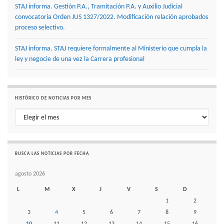
STAJ informa. Gestión P.A., Tramitación P.A. y Auxilio Judicial
convocatoria Orden JUS 1327/2022. Modificación relación aprobados
proceso selectivo.
STAJ informa. STAJ requiere formalmente al Ministerio que cumpla la
ley y negocie de una vez la Carrera profesional
HISTÓRICO DE NOTICIAS POR MES
Histórico de noticias por mes
BUSCA LAS NOTICIAS POR FECHA
agosto 2026
L
M
X
J
V
S
D
1
2
3
4
5
6
7
8
9
10
11
12
13
14
15
16