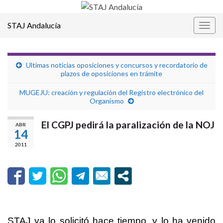
STAJ Andalucía
Alter
la
nave
Ultimas noticias oposiciones y concursos y recordatorio de
plazos de oposiciones en trámite
MUGEJU: creación y regulación del Registro electrónico del
Organismo
El CGPJ pedirá la paralización de la NOJ
ABR
14
2011
STAJ ya lo solicitó hace tiempo, y lo ha venido