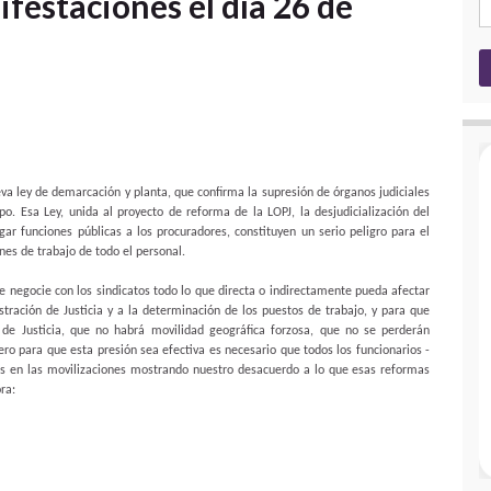
festaciones el día 26 de
eva ley de demarcación y planta, que confirma la supresión de órganos judiciales
. Esa Ley, unida al proyecto de reforma de la LOPJ, la desjudicialización del
rgar funciones públicas a los procuradores, constituyen un serio peligro para el
nes de trabajo de todo el personal.
ue negocie con los sindicatos todo lo que directa o indirectamente pueda afectar
stración de Justicia y a la determinación de los puestos de trabajo, y para que
s de Justicia, que no habrá movilidad geográfica forzosa, que no se perderán
ro para que esta presión sea efectiva es necesario que todos los funcionarios -
s en las movilizaciones mostrando nuestro desacuerdo a lo que esas reformas
ra: