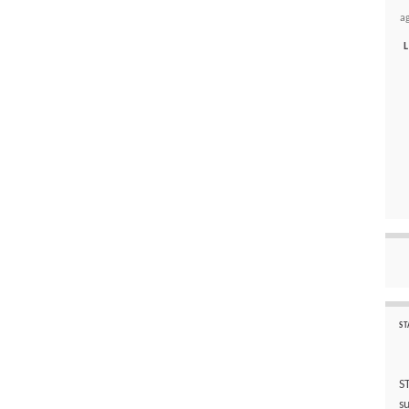
a
L
ST
S
s