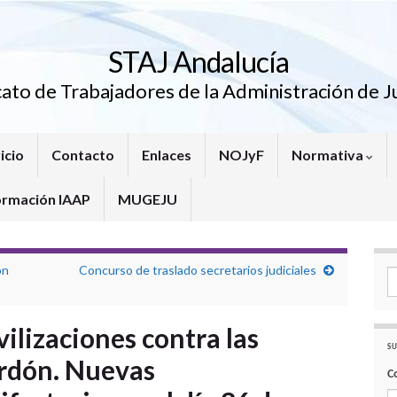
STAJ Andalucía
cato de Trabajadores de la Administración de Ju
icio
Contacto
Enlaces
NOJyF
Normativa
ormación IAAP
MUGEJU
ón
Concurso de traslado secretarios judiciales
Se
ilizaciones contra las
SU
ardón. Nuevas
C