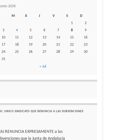
gosto 2026
M
X
J
V
S
D
1
2
3
4
5
6
7
8
9
10
11
12
13
14
15
16
17
18
19
20
21
22
23
24
25
26
27
28
29
30
31
« Jul
AJ: UNICO SINDICATO QUE RENUNCIA A LAS SUBVENCIONES
TAJ RENUNCIA EXPRESAMENTE a las
ubvenciones que la Junta de Andalucía