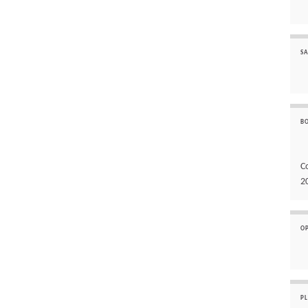
SA
B
C
2
O
P