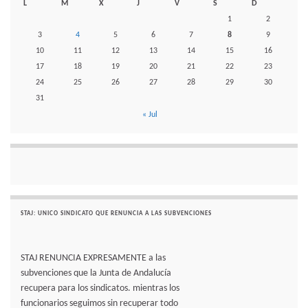
L
M
X
J
V
S
D
1
2
3
4
5
6
7
8
9
10
11
12
13
14
15
16
17
18
19
20
21
22
23
24
25
26
27
28
29
30
31
« Jul
STAJ: UNICO SINDICATO QUE RENUNCIA A LAS SUBVENCIONES
STAJ RENUNCIA EXPRESAMENTE a las
subvenciones que la Junta de Andalucía
recupera para los sindicatos. mientras los
funcionarios seguimos sin recuperar todo