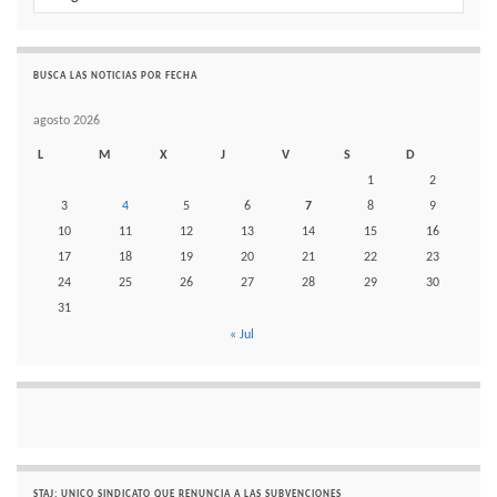
BUSCA LAS NOTICIAS POR FECHA
agosto 2026
L
M
X
J
V
S
D
1
2
3
4
5
6
7
8
9
10
11
12
13
14
15
16
17
18
19
20
21
22
23
24
25
26
27
28
29
30
31
« Jul
STAJ: UNICO SINDICATO QUE RENUNCIA A LAS SUBVENCIONES