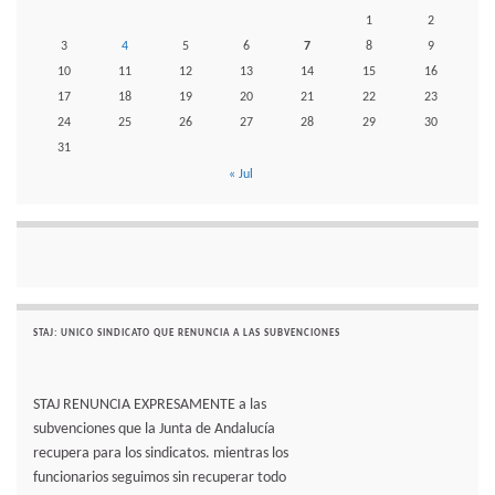
1
2
3
4
5
6
7
8
9
10
11
12
13
14
15
16
17
18
19
20
21
22
23
24
25
26
27
28
29
30
31
« Jul
STAJ: UNICO SINDICATO QUE RENUNCIA A LAS SUBVENCIONES
STAJ RENUNCIA EXPRESAMENTE a las
subvenciones que la Junta de Andalucía
recupera para los sindicatos. mientras los
funcionarios seguimos sin recuperar todo