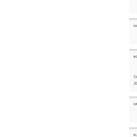
SA
B
C
2
O
P