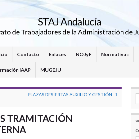
STAJ Andalucía
cato de Trabajadores de la Administración de Ju
icio
Contacto
Enlaces
NOJyF
Normativa
rmación IAAP
MUGEJU
PLAZAS DESIERTAS AUXILIO Y GESTIÓN
Se
S TRAMITACIÓN
SU
TERNA
C