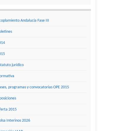
coplamiento Andalucía Fase III
oletines
014
015
statuto jurídico
ormativa
ases, programas y convocatorias OPE 2015
posiciones
ferta 2015
olsa Interinos 2026