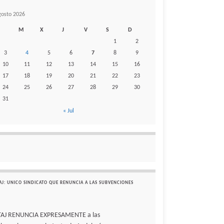
gosto 2026
M
X
J
V
S
D
1
2
3
4
5
6
7
8
9
10
11
12
13
14
15
16
17
18
19
20
21
22
23
24
25
26
27
28
29
30
31
« Jul
AJ: UNICO SINDICATO QUE RENUNCIA A LAS SUBVENCIONES
TAJ RENUNCIA EXPRESAMENTE a las