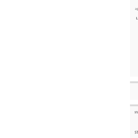
a
L
ST
S