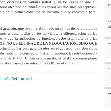
por criterios de voluntariedad
, y en los casos en que el
B
nario afectado no tendrá que esperar los dos años preceptivos
cia en el primer concurso de traslado que se convoque para
C
2
l acuerdo,
que se suma al firmado en el mes de octubre y que
iones a desempeñar en los servicios, la diferenciación de las
s y que la atribución de funciones debe estar referida a las
S, NO ES EL FINAL DE LA NEGOCIACIÓN, SINO QUE
O
rincipios básicos, garantizados en el acuerdo, hay ahora que
 de Trabajo, la concreción del acoplamiento, las retribuciones y
rcha de la N.O.J.
Con este acuerdo, el
STAJ
consigue poner
e se abrió cuando se reformó la LOPJ
en el año 2003
.
P
Judicial
,
Reforma de la
H