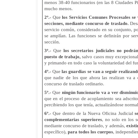
menos 38-40 funcionarios (en las 8 Ciudades Pil
mucho menos.
2º.-
Que
los Servicios Comunes Procesales se 
secciones, mediante concurso de traslado.
Desa
servicio común, considerado en su conjunto, por 
se amplían. Las funciones se definirán por se
sección.
3ª.-
Que
los secretarios judiciales no podrá
puesto de trabajo,
salvo casos muy excepcional
y primando en todo caso la voluntariedad del fu
4º.-
Que
las guardias se van a seguir realizan
que nadie de los que ahora las realizan va a 
concurso de traslado ordinario.
5º.-
Que
ningún funcionario va a ver disminui
que en el proceso de acoplamiento sea adscrit
percibiendo los que tenía, actualizándose norma
6º.-
Que dentro de la Nueva Oficina Judicial
s
complementarias superiores
, no solo en los s
mediante concurso de traslado, y además,
exist
específico),
para todos los cuerpos
, independie