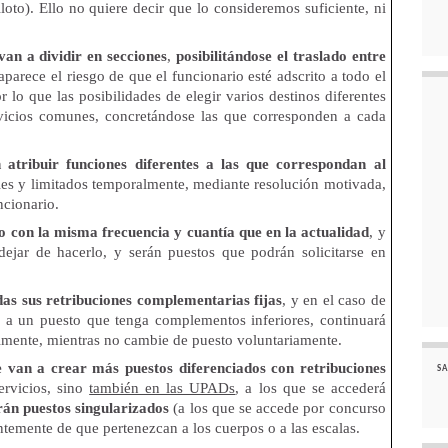
oto). Ello no quiere decir que lo consideremos suficiente, ni
van a dividir en secciones
,
posibilitándose el traslado entre
parece el riesgo de que el funcionario esté adscrito a todo el
lo que las posibilidades de elegir varios destinos diferentes
rvicios comunes, concretándose las que corresponden a cada
n atribuir funciones diferentes a las que correspondan al
es y limitados temporalmente, mediante resolución motivada,
ncionario.
do con la misma frecuencia y cuantía que en la actualidad
, y
dejar de hacerlo, y serán puestos que podrán solicitarse en
das sus retribuciones complementarias fijas
, y en el caso de
o a un puesto que tenga complementos inferiores, continuará
lmente, mientras no cambie de puesto voluntariamente.
e van a crear más puestos diferenciados con retribuciones
SA
ervicios, sino
también en las UPADs
, a los que se accederá
irán puestos singularizados
(a los que se accede por concurso
ntemente de que pertenezcan a los cuerpos o a las escalas.