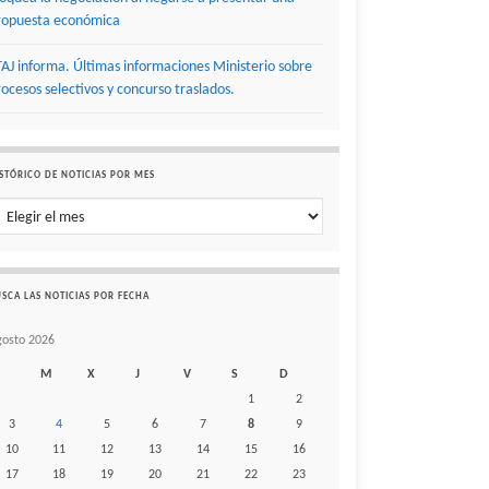
ropuesta económica
TAJ informa. Últimas informaciones Ministerio sobre
rocesos selectivos y concurso traslados.
STÓRICO DE NOTICIAS POR MES
stórico de noticias por mes
SCA LAS NOTICIAS POR FECHA
gosto 2026
M
X
J
V
S
D
1
2
3
4
5
6
7
8
9
10
11
12
13
14
15
16
17
18
19
20
21
22
23