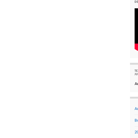
DE
TE
JU
A
A
B
2