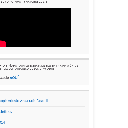
 LOS DIPUTADOS (9 OCTUBRE 2017)
XTO Y VÍDEOS COMPARECENCIA DE STAJ EN LA COMISIÓN DE
STICIA DEL CONGRESO DE LOS DIPUTADOS
ccede
AQUÍ
coplamiento Andalucía Fase III
oletines
014