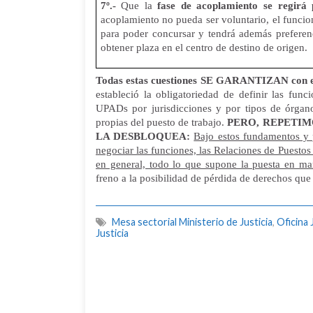
7º.-
Que la
fase de acoplamiento se regirá 
acoplamiento no pueda ser voluntario, el funcio
para poder concursar y tendrá además preferen
obtener plaza en el centro de destino de origen.
Todas estas cuestiones SE GARANTIZAN con e
estableció la obligatoriedad de definir las func
UPADs por jurisdicciones y por tipos de órgano
propias del puesto de trabajo.
PERO, REPETIMO
LA DESBLOQUEA:
Bajo estos fundamentos y p
negociar las funciones, las Relaciones de Puestos
en general, todo lo que supone la puesta en ma
freno a la posibilidad de pérdida de derechos qu
Mesa sectorial Ministerio de Justicia
,
Oficina 
Justicia