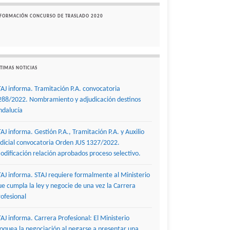
NFORMACIÓN CONCURSO DE TRASLADO 2020
TIMAS NOTICIAS
TAJ informa. Tramitación P.A. convocatoria
288/2022. Nombramiento y adjudicación destinos
ndalucía
TAJ informa. Gestión P.A., Tramitación P.A. y Auxilio
udicial convocatoria Orden JUS 1327/2022.
odificación relación aprobados proceso selectivo.
TAJ informa. STAJ requiere formalmente al Ministerio
ue cumpla la ley y negocie de una vez la Carrera
rofesional
TAJ informa. Carrera Profesional: El Ministerio
loquea la negociación al negarse a presentar una