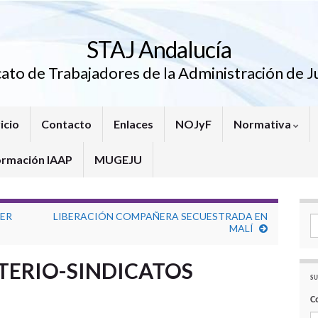
STAJ Andalucía
cato de Trabajadores de la Administración de Ju
icio
Contacto
Enlaces
NOJyF
Normativa
ormación IAAP
MUGEJU
CER
LIBERACIÓN COMPAÑERA SECUESTRADA EN
Se
MALÍ
TERIO-SINDICATOS
SU
C