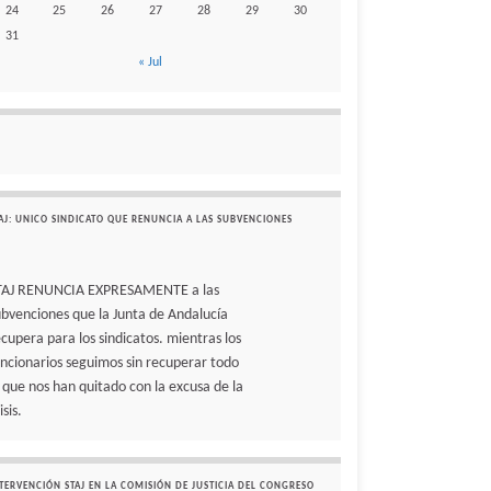
24
25
26
27
28
29
30
31
« Jul
AJ: UNICO SINDICATO QUE RENUNCIA A LAS SUBVENCIONES
TAJ RENUNCIA EXPRESAMENTE a las
ubvenciones que la Junta de Andalucía
ecupera para los sindicatos. mientras los
uncionarios seguimos sin recuperar todo
o que nos han quitado con la excusa de la
isis.
TERVENCIÓN STAJ EN LA COMISIÓN DE JUSTICIA DEL CONGRESO