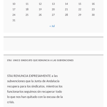
10
11
12
13
14
15
16
17
18
19
20
21
22
23
24
25
26
27
28
29
30
31
« Jul
STAJ: UNICO SINDICATO QUE RENUNCIA A LAS SUBVENCIONES
STAJ RENUNCIA EXPRESAMENTE a las
subvenciones que la Junta de Andalucía
recupera para los sindicatos. mientras los
funcionarios seguimos sin recuperar todo
lo que nos han quitado con la excusa de la
crisis.