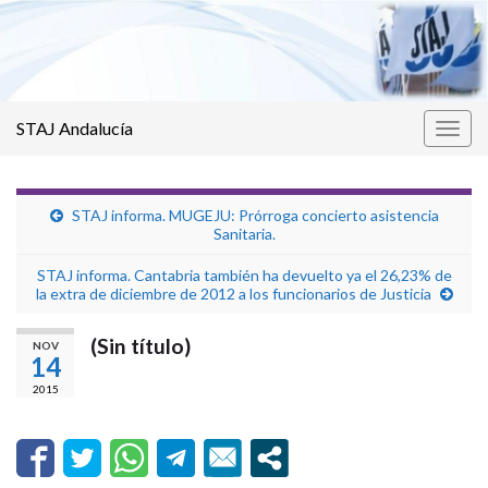
STAJ Andalucía
Alter
la
nave
STAJ informa. MUGEJU: Prórroga concierto asistencia
Sanitaria.
STAJ informa. Cantabria también ha devuelto ya el 26,23% de
la extra de diciembre de 2012 a los funcionarios de Justicia
(Sin título)
NOV
14
2015