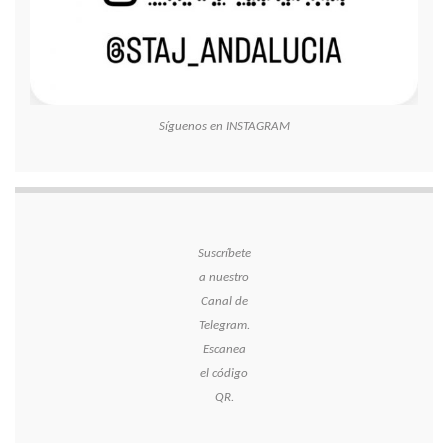
Síguenos en INSTAGRAM
Suscríbete
a nuestro
Canal de
Telegram.
Escanea
el código
QR.