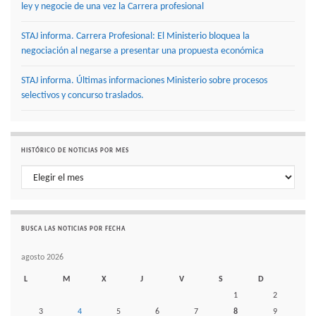
ley y negocie de una vez la Carrera profesional
STAJ informa. Carrera Profesional: El Ministerio bloquea la
negociación al negarse a presentar una propuesta económica
STAJ informa. Últimas informaciones Ministerio sobre procesos
selectivos y concurso traslados.
HISTÓRICO DE NOTICIAS POR MES
Histórico de noticias por mes
BUSCA LAS NOTICIAS POR FECHA
agosto 2026
L
M
X
J
V
S
D
1
2
3
4
5
6
7
8
9