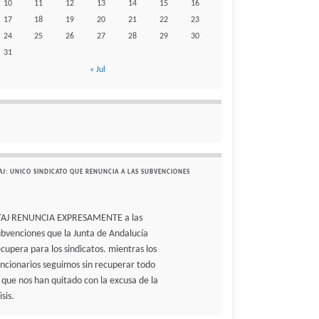
10
11
12
13
14
15
16
17
18
19
20
21
22
23
24
25
26
27
28
29
30
31
« Jul
AJ: UNICO SINDICATO QUE RENUNCIA A LAS SUBVENCIONES
TAJ RENUNCIA EXPRESAMENTE a las
ubvenciones que la Junta de Andalucía
ecupera para los sindicatos. mientras los
uncionarios seguimos sin recuperar todo
o que nos han quitado con la excusa de la
isis.