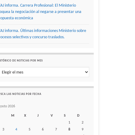
TAJ informa. Carrera Profesional: El Ministerio
loquea la negociación al negarse a presentar una
ropuesta económica
TAJ informa. Últimas informaciones Ministerio sobre
rocesos selectivos y concurso traslados.
STÓRICO DE NOTICIAS POR MES
stórico de noticias por mes
SCA LAS NOTICIAS POR FECHA
gosto 2026
M
X
J
V
S
D
1
2
3
4
5
6
7
8
9