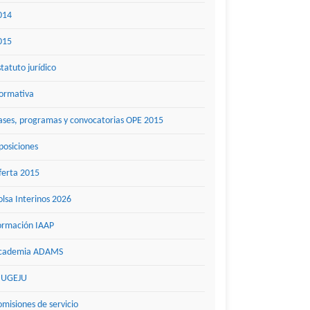
014
015
statuto jurídico
ormativa
ases, programas y convocatorias OPE 2015
posiciones
ferta 2015
olsa Interinos 2026
ormación IAAP
cademia ADAMS
UGEJU
omisiones de servicio