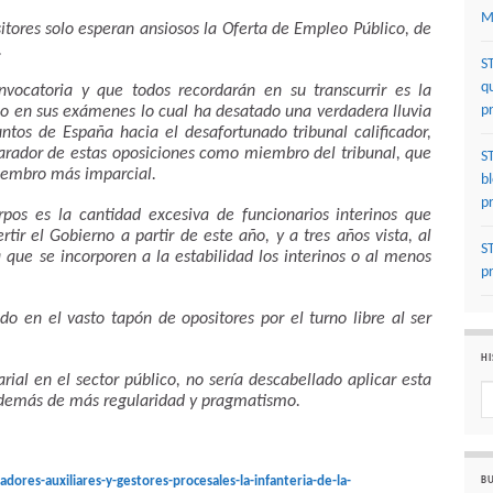
M
itores solo esperan ansiosos la Oferta de Empleo Público, de
.
S
q
vocatoria y que todos recordarán en su transcurrir es la
p
do en sus exámenes lo cual ha desatado una verdadera lluvia
ntos de España hacia el desafortunado tribunal calificador,
arador de estas oposiciones como miembro del tribunal, que
S
miembro más imparcial.
b
p
rpos es la cantidad excesiva de funcionarios interinos que
rtir el Gobierno a partir de este año, y a tres años vista, al
S
 que se incorporen a la estabilidad los interinos o al menos
p
o en el vasto tapón de opositores por el turno libre al ser
HI
rial en el sector público, no sería descabellado aplicar esta
Hi
 además de más regularidad y pragmatismo.
ores-auxiliares-y-gestores-procesales-la-infanteria-de-la-
BU