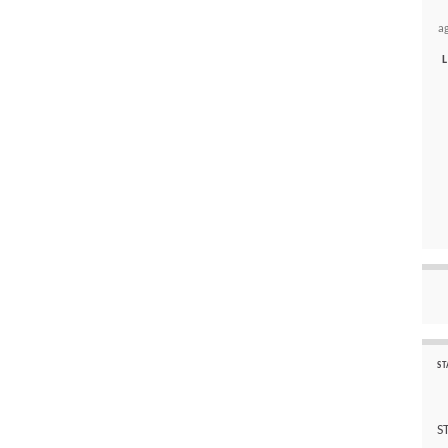
a
L
ST
S