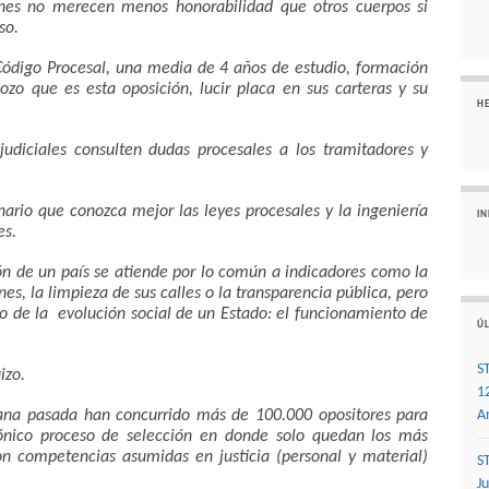
unes no merecen menos honorabilidad que otros cuerpos si
so.
Código Procesal, una media de 4 años de estudio, formación
pozo que es esta oposición, lucir placa en sus carteras y su
H
udiciales consulten dudas procesales a los tramitadores y
ario que conozca mejor las leyes procesales y la ingeniería
I
es.
ión de un país se atiende por lo común a indicadores como la
es, la limpieza de sus calles o la transparencia pública, pero
o de la evolución social de un Estado: el funcionamiento de
ÚL
S
izo.
1
ana pasada han concurrido más de 100.000 opositores para
A
ónico proceso de selección en donde solo quedan los más
n competencias asumidas en justicia (personal y material)
S
J