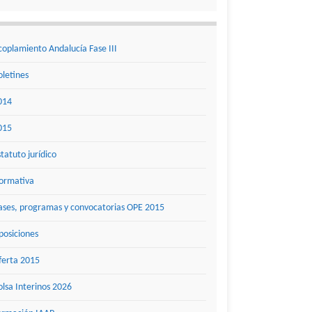
coplamiento Andalucía Fase III
oletines
014
015
statuto jurídico
ormativa
ases, programas y convocatorias OPE 2015
posiciones
ferta 2015
olsa Interinos 2026