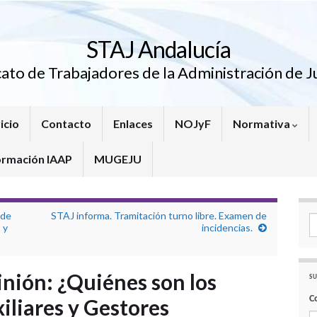
STAJ Andalucía
cato de Trabajadores de la Administración de Ju
icio
Contacto
Enlaces
NOJyF
Normativa
ormación IAAP
MUGEJU
 de
STAJ informa. Tramitación turno libre. Examen de
Se
 y
incidencias.
nión: ¿Quiénes son los
SU
C
iliares y Gestores