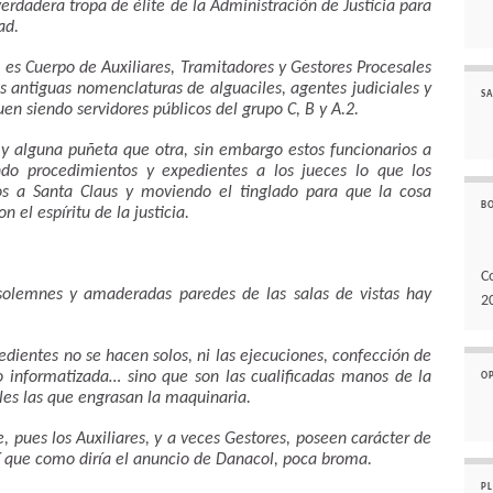
verdadera tropa de élite de la Administración de Justicia para
ad.
 es Cuerpo de Auxiliares, Tramitadores y Gestores Procesales
us antiguas nomenclaturas de alguaciles, agentes judiciales y
SA
guen siendo servidores públicos del grupo C, B y A.2.
 y alguna puñeta que otra, sin embargo estos funcionarios a
do procedimientos y expedientes a los jueces lo que los
os a Santa Claus y moviendo el tinglado para que la cosa
B
 el espíritu de la justicia.
C
solemnes y amaderadas paredes de las salas de vistas hay
2
pedientes no se hacen solos, ni las ejecuciones, confección de
do informatizada… sino que son las cualificadas manos de la
O
ales las que engrasan la maquinaria.
pues los Auxiliares, y a veces Gestores, poseen carácter de
así que como diría el anuncio de Danacol, poca broma.
P