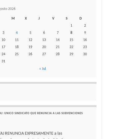
gosto 2026
M
X
J
V
S
D
1
2
3
4
5
6
7
8
9
10
11
12
13
14
15
16
17
18
19
20
21
22
23
24
25
26
27
28
29
30
31
« Jul
AJ: UNICO SINDICATO QUE RENUNCIA A LAS SUBVENCIONES
TAJ RENUNCIA EXPRESAMENTE a las