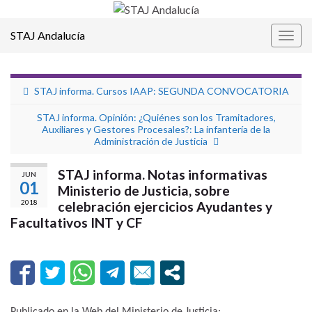
STAJ Andalucía
Alter
la
nave
STAJ informa. Cursos IAAP: SEGUNDA CONVOCATORIA
STAJ informa. Opinión: ¿Quiénes son los Tramitadores,
Auxiliares y Gestores Procesales?: La infantería de la
Administración de Justicia
STAJ informa. Notas informativas
JUN
01
Ministerio de Justicia, sobre
2018
celebración ejercicios Ayudantes y
Facultativos INT y CF
Publicado en la Web del Ministerio de Justicia: