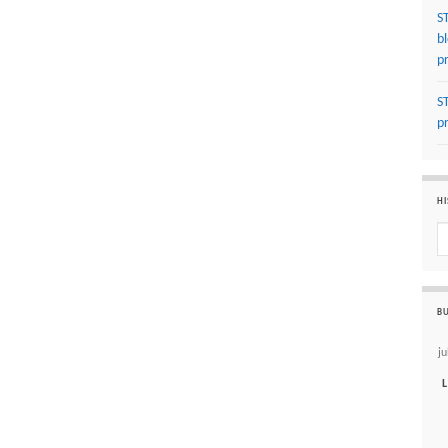
S
b
p
S
p
HI
Hi
BU
ju
L