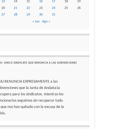
13
14
15
16
17
18
19
20
21
22
23
24
25
26
27
28
29
30
31
« Jun
Ago »
AJ: UNICO SINDICATO QUE RENUNCIA A LAS SUBVENCIONES
TAJ RENUNCIA EXPRESAMENTE a las
ubvenciones que la Junta de Andalucía
ecupera para los sindicatos. mientras los
uncionarios seguimos sin recuperar todo
o que nos han quitado con la excusa de la
isis.