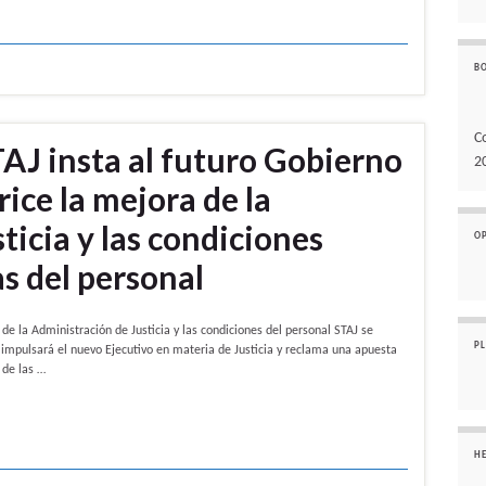
B
C
AJ insta al futuro Gobierno
2
ice la mejora de la
ticia y las condiciones
O
as del personal
 de la Administración de Justicia y las condiciones del personal STAJ se
P
impulsará el nuevo Ejecutivo en materia de Justicia y reclama una apuesta
 de las …
H