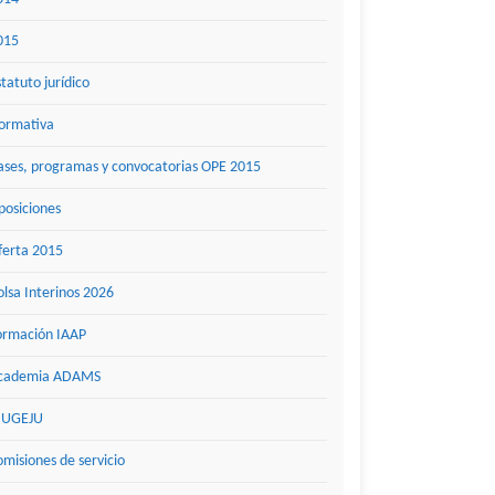
015
statuto jurídico
ormativa
ases, programas y convocatorias OPE 2015
posiciones
ferta 2015
olsa Interinos 2026
ormación IAAP
cademia ADAMS
UGEJU
omisiones de servicio