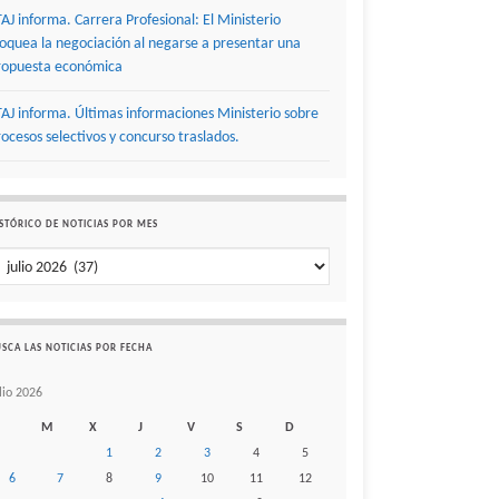
TAJ informa. Carrera Profesional: El Ministerio
loquea la negociación al negarse a presentar una
ropuesta económica
TAJ informa. Últimas informaciones Ministerio sobre
rocesos selectivos y concurso traslados.
STÓRICO DE NOTICIAS POR MES
stórico de noticias por mes
SCA LAS NOTICIAS POR FECHA
lio 2026
M
X
J
V
S
D
1
2
3
4
5
6
7
8
9
10
11
12