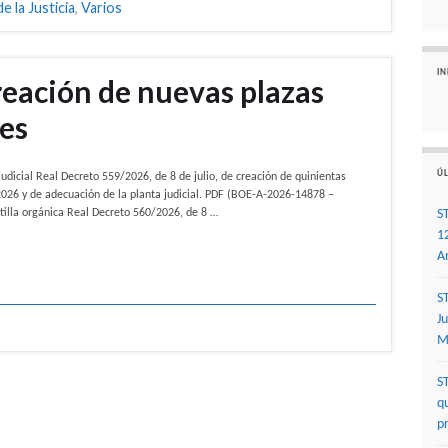
 la Justicia
,
Varios
I
eación de nuevas plazas
les
ÚL
udicial Real Decreto 559/2026, de 8 de julio, de creación de quinientas
2026 y de adecuación de la planta judicial. PDF (BOE-A-2026-14878 –
ntilla orgánica Real Decreto 560/2026, de 8 …
S
1
A
S
J
M
S
q
p