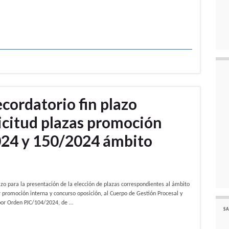
cordatorio fin plazo
icitud plazas promoción
024 y 150/2024 ámbito
lazo para la presentación de la elección de plazas correspondientes al ámbito
or promoción interna y concurso oposición, al Cuerpo de Gestión Procesal y
 por Orden PJC/104/2024, de …
SA