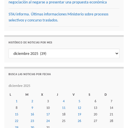
negociación al negarse a presentar una propuesta económica
STAJ informa. Últimas informaciones Ministerio sobre procesos
selectivos y concurso traslados.
HISTÓRICO DE NOTICIAS POR MES
Histórico de noticias por mes
BUSCA LAS NOTICIAS POR FECHA
diciembre 2025
L
M
X
J
V
S
D
1
2
3
4
5
6
7
8
9
10
11
12
13
14
15
16
17
18
19
20
21
22
23
24
25
26
27
28
29
30
31