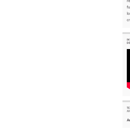
r
f
l
cr
IN
DE
TE
JU
A