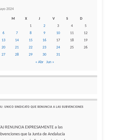
ayo 2024
M
X
J
V
S
D
1
2
3
4
5
6
7
8
9
10
11
12
13
14
15
16
17
18
19
20
21
22
23
24
25
26
27
28
29
30
31
« Abr
Jun »
AJ: UNICO SINDICATO QUE RENUNCIA A LAS SUBVENCIONES
TAJ RENUNCIA EXPRESAMENTE a las
ubvenciones que la Junta de Andalucía