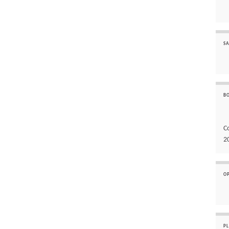
SA
B
C
2
O
P