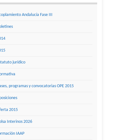
coplamiento Andalucía Fase III
oletines
014
015
statuto jurídico
ormativa
ases, programas y convocatorias OPE 2015
posiciones
ferta 2015
olsa Interinos 2026
ormación IAAP