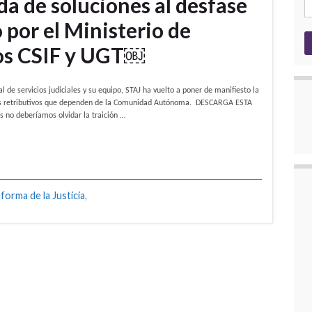
da de soluciones al desfase
 por el Ministerio de
atos CSIF y UGT￼
de servicios judiciales y su equipo, STAJ ha vuelto a poner de manifiesto la
ptos retributivos que dependen de la Comunidad Autónoma. DESCARGA ESTA
 no deberíamos olvidar la traición …
forma de la Justicia
,