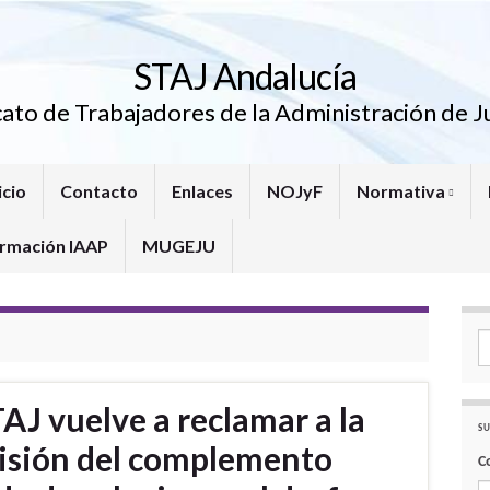
STAJ Andalucía
cato de Trabajadores de la Administración de Ju
icio
Contacto
Enlaces
NOJyF
Normativa
rmación IAAP
MUGEJU
Se
AJ vuelve a reclamar a la
SU
visión del complemento
C