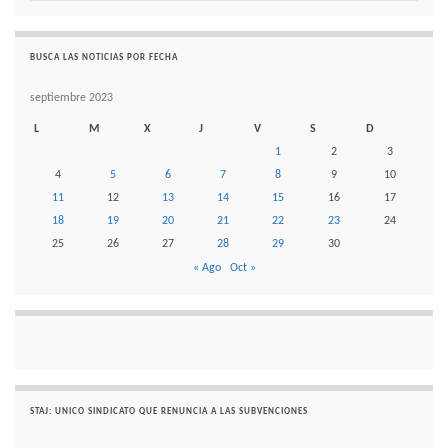
BUSCA LAS NOTICIAS POR FECHA
septiembre 2023
L
M
X
J
V
S
D
1
2
3
4
5
6
7
8
9
10
11
12
13
14
15
16
17
18
19
20
21
22
23
24
25
26
27
28
29
30
« Ago
Oct »
STAJ: UNICO SINDICATO QUE RENUNCIA A LAS SUBVENCIONES