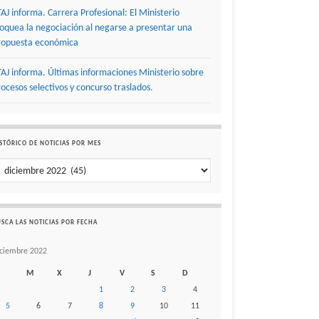
TAJ informa. Carrera Profesional: El Ministerio
loquea la negociación al negarse a presentar una
ropuesta económica
TAJ informa. Últimas informaciones Ministerio sobre
rocesos selectivos y concurso traslados.
STÓRICO DE NOTICIAS POR MES
stórico de noticias por mes
SCA LAS NOTICIAS POR FECHA
iciembre 2022
M
X
J
V
S
D
1
2
3
4
5
6
7
8
9
10
11