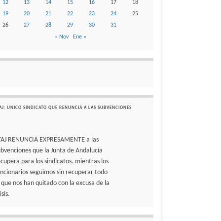
12
13
14
15
16
17
18
19
20
21
22
23
24
25
26
27
28
29
30
31
« Nov
Ene »
AJ: UNICO SINDICATO QUE RENUNCIA A LAS SUBVENCIONES
TAJ RENUNCIA EXPRESAMENTE a las
ubvenciones que la Junta de Andalucía
ecupera para los sindicatos. mientras los
uncionarios seguimos sin recuperar todo
o que nos han quitado con la excusa de la
isis.