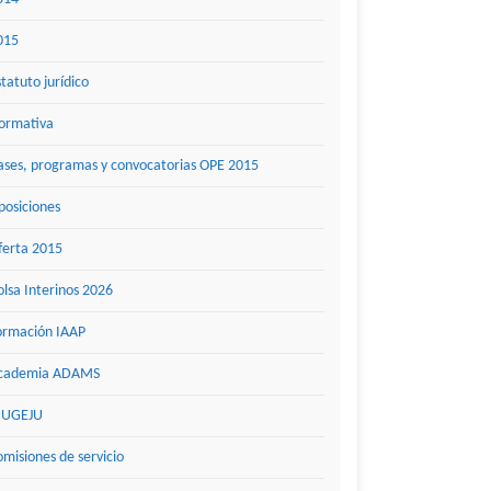
015
statuto jurídico
ormativa
ases, programas y convocatorias OPE 2015
posiciones
ferta 2015
olsa Interinos 2026
ormación IAAP
cademia ADAMS
UGEJU
omisiones de servicio