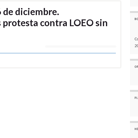
 de diciembre.
 protesta contra LOEO sin
B
C
2
O
P
H