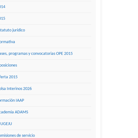
014
015
statuto jurídico
ormativa
ases, programas y convocatorias OPE 2015
posiciones
ferta 2015
olsa Interinos 2026
ormación IAAP
cademia ADAMS
UGEJU
omisiones de servicio