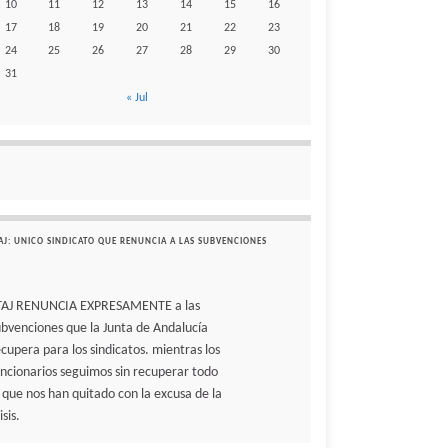
10
11
12
13
14
15
16
17
18
19
20
21
22
23
24
25
26
27
28
29
30
31
« Jul
AJ: UNICO SINDICATO QUE RENUNCIA A LAS SUBVENCIONES
TAJ RENUNCIA EXPRESAMENTE a las
ubvenciones que la Junta de Andalucía
ecupera para los sindicatos. mientras los
uncionarios seguimos sin recuperar todo
o que nos han quitado con la excusa de la
isis.