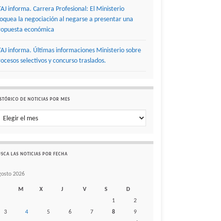
TAJ informa. Carrera Profesional: El Ministerio
loquea la negociación al negarse a presentar una
ropuesta económica
TAJ informa. Últimas informaciones Ministerio sobre
rocesos selectivos y concurso traslados.
STÓRICO DE NOTICIAS POR MES
stórico de noticias por mes
SCA LAS NOTICIAS POR FECHA
gosto 2026
M
X
J
V
S
D
1
2
3
4
5
6
7
8
9