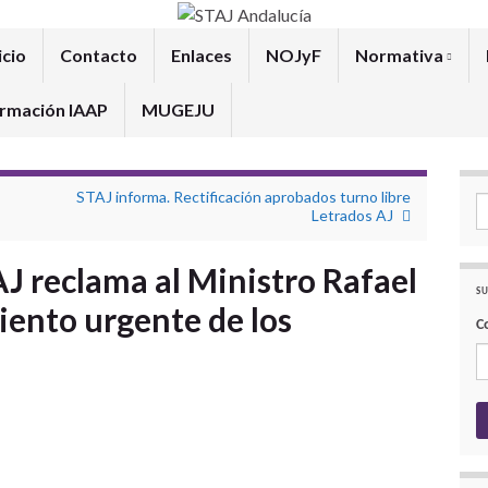
icio
Contacto
Enlaces
NOJyF
Normativa
rmación IAAP
MUGEJU
STAJ informa. Rectificación aprobados turno libre
Se
Letrados AJ
J reclama al Ministro Rafael
SU
iento urgente de los
C