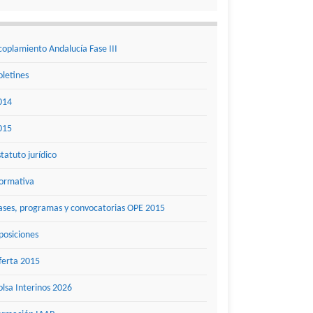
coplamiento Andalucía Fase III
oletines
014
015
statuto jurídico
ormativa
ases, programas y convocatorias OPE 2015
posiciones
ferta 2015
olsa Interinos 2026