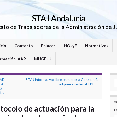
STAJ Andalucía
cato de Trabajadores de la Administración de Ju
icio
Contacto
Enlaces
NOJyF
Normativa
rmación IAAP
MUGEJU
DAD
STAJ informa. Vía libre para que la Consejería
Se
 A
adquiera material EPI.
OS
ÍA
SU
tocolo de actuación para la
C