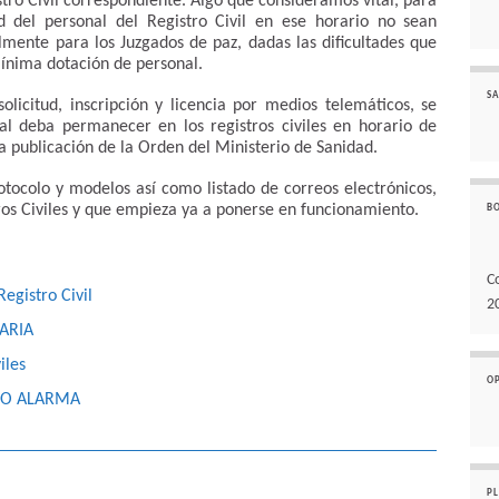
stro Civil correspondiente. Algo que consideramos vital, para
ad del personal del Registro Civil en ese horario no sean
lmente para los Juzgados de paz, dadas las dificultades que
mínima dotación de personal.
SA
olicitud, inscripción y licencia por medios telemáticos, se
al deba permanecer en los registros civiles en horario de
la publicación de la Orden del Ministerio de Sanidad.
otocolo y modelos así como listado de correos electrónicos,
ros Civiles y que empieza ya a ponerse en funcionamiento.
B
C
egistro Civil
2
ARIA
iles
O
DO ALARMA
P