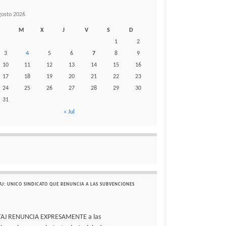
gosto 2026
M
X
J
V
S
D
1
2
3
4
5
6
7
8
9
10
11
12
13
14
15
16
17
18
19
20
21
22
23
24
25
26
27
28
29
30
31
« Jul
AJ: UNICO SINDICATO QUE RENUNCIA A LAS SUBVENCIONES
TAJ RENUNCIA EXPRESAMENTE a las