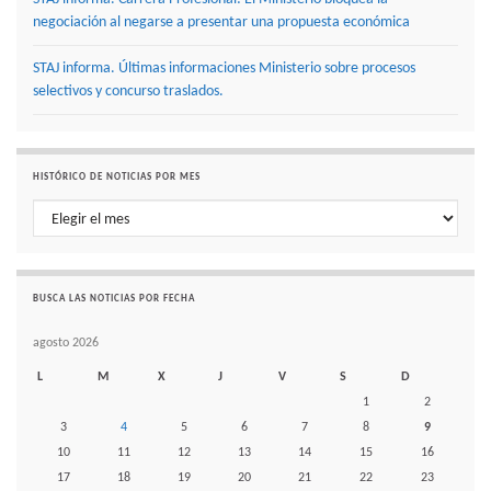
negociación al negarse a presentar una propuesta económica
STAJ informa. Últimas informaciones Ministerio sobre procesos
selectivos y concurso traslados.
HISTÓRICO DE NOTICIAS POR MES
Histórico de noticias por mes
BUSCA LAS NOTICIAS POR FECHA
agosto 2026
L
M
X
J
V
S
D
1
2
3
4
5
6
7
8
9
10
11
12
13
14
15
16
17
18
19
20
21
22
23