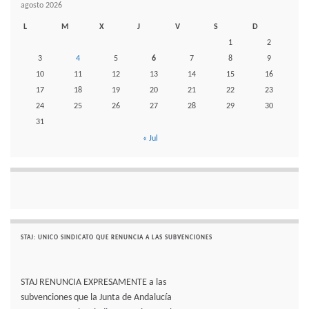
agosto 2026
L
M
X
J
V
S
D
1
2
3
4
5
6
7
8
9
10
11
12
13
14
15
16
17
18
19
20
21
22
23
24
25
26
27
28
29
30
31
« Jul
STAJ: UNICO SINDICATO QUE RENUNCIA A LAS SUBVENCIONES
STAJ RENUNCIA EXPRESAMENTE a las
subvenciones que la Junta de Andalucía