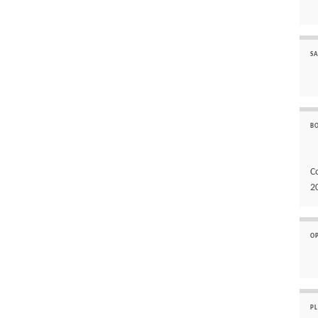
SA
B
C
2
O
P