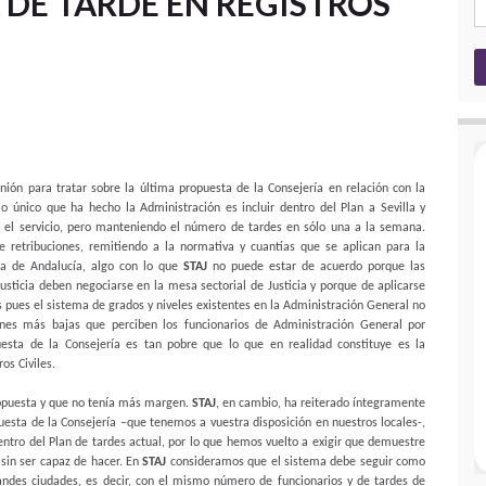
DE TARDE EN REGISTROS
ión para tratar sobre la última propuesta de la Consejería en relación con la
lo único que ha hecho la Administración es incluir dentro del Plan a Sevilla y
r el servicio, pero manteniendo el número de tardes en sólo una a la semana.
 retribuciones, remitiendo a la normativa y cuantías que se aplican para la
nta de Andalucía, algo con lo que
STAJ
no puede estar de acuerdo porque las
Justicia deben negociarse en la mesa sectorial de Justicia y porque de aplicarse
 pues el sistema de grados y niveles existentes en la Administración General no
ciones más bajas que perciben los funcionarios de Administración General por
puesta de la Consejería es tan pobre que lo que en realidad constituye es la
os Civiles.
ropuesta y que no tenía más margen.
STAJ
, en cambio, ha reiterado íntegramente
sta de la Consejería –que tenemos a vuestra disposición en nuestros locales-,
entro del Plan de tardes actual, por lo que hemos vuelto a exigir que demuestre
 sin ser capaz de hacer. En
STAJ
consideramos que el sistema debe seguir como
randes ciudades, es decir, con el mismo número de funcionarios y de tardes de