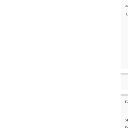
a
L
ST
S
s