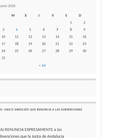
gosto 2026
M
X
J
V
S
D
1
2
3
4
5
6
7
8
9
10
11
12
13
14
15
16
17
18
19
20
21
22
23
24
25
26
27
28
29
30
31
« Jul
AJ: UNICO SINDICATO QUE RENUNCIA A LAS SUBVENCIONES
TAJ RENUNCIA EXPRESAMENTE a las
ubvenciones que la Junta de Andalucía