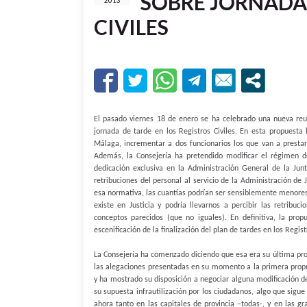
SOBRE JORNADA 
2013
CIVILES
El pasado viernes 18 de enero se ha celebrado una nueva reun
jornada de tarde en los Registros Civiles. En esta propuesta 
Málaga, incrementar a dos funcionarios los que van a presta
Además, la Consejería ha pretendido modificar el régimen de
dedicación exclusiva en la Administración General de la Ju
retribuciones del personal al servicio de la Administración de 
esa normativa, las cuantías podrían ser sensiblemente menores
existe en Justicia y podría llevarnos a percibir las retribu
conceptos parecidos (que no iguales). En definitiva, la pro
escenificación de la finalización del plan de tardes en los Registr
La Consejería ha comenzado diciendo que esa era su última p
las alegaciones presentadas en su momento a la primera propue
y ha mostrado su disposición a negociar alguna modificación d
su supuesta infrautilización por los ciudadanos, algo que sigue
ahora tanto en las capitales de provincia –todas-, y en las g