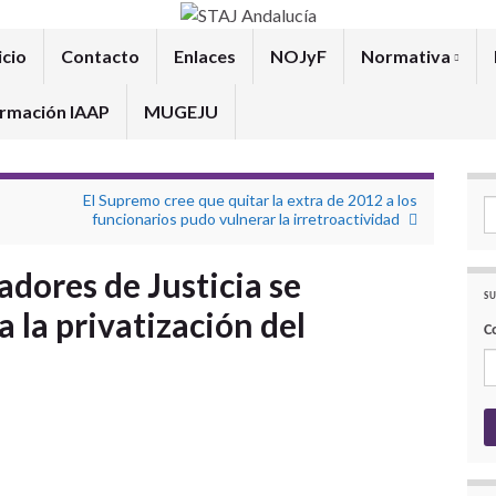
icio
Contacto
Enlaces
NOJyF
Normativa
rmación IAAP
MUGEJU
El Supremo cree que quitar la extra de 2012 a los
Se
funcionarios pudo vulnerar la irretroactividad
adores de Justicia se
SU
 la privatización del
C