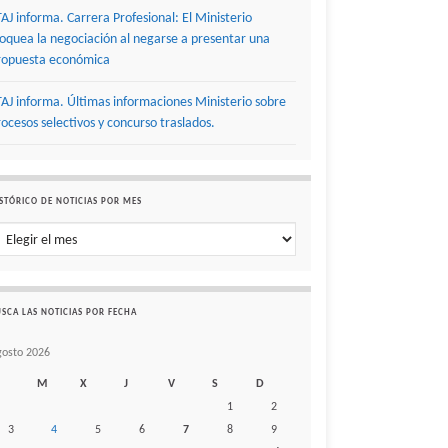
TAJ informa. Carrera Profesional: El Ministerio
loquea la negociación al negarse a presentar una
ropuesta económica
TAJ informa. Últimas informaciones Ministerio sobre
rocesos selectivos y concurso traslados.
STÓRICO DE NOTICIAS POR MES
stórico de noticias por mes
SCA LAS NOTICIAS POR FECHA
gosto 2026
M
X
J
V
S
D
1
2
3
4
5
6
7
8
9