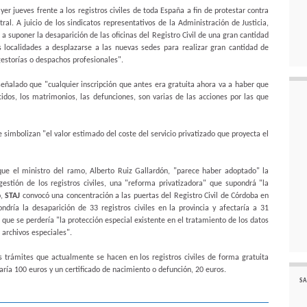
r jueves frente a los registros civiles de toda España a fin de protestar contra
al. A juicio de los sindicatos representativos de la Administración de Justicia,
 a suponer la desaparición de las oficinas del Registro Civil de una gran cantidad
 localidades a desplazarse a las nuevas sedes para realizar gran cantidad de
gestorías o despachos profesionales".
eñalado que "cualquier inscripción que antes era gratuita ahora va a haber que
acidos, los matrimonios, las defunciones, son varias de las acciones por las que
e simbolizan "el valor estimado del coste del servicio privatizado que proyecta el
e el ministro del ramo, Alberto Ruiz Gallardón, "parece haber adoptado" la
gestión de los registros civiles, una "reforma privatizadora" que supondrá "la
o,
STAJ
convocó una concentración a las puertas del Registro Civil de Córdoba en
dría la desaparición de 33 registros civiles en la provincia y afectaría a 31
que se perdería "la protección especial existente en el tratamiento de los datos
 archivos especiales".
s trámites que actualmente se hacen en los registros civiles de forma gratuita
ría 100 euros y un certificado de nacimiento o defunción, 20 euros.
SA