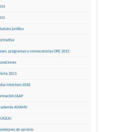
014
015
statuto jurídico
ormativa
ases, programas y convocatorias OPE 2015
posiciones
ferta 2015
olsa Interinos 2026
ormación IAAP
cademia ADAMS
UGEJU
omisiones de servicio