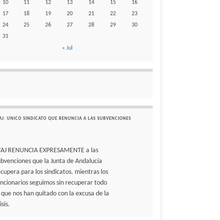
10
11
12
13
14
15
16
17
18
19
20
21
22
23
24
25
26
27
28
29
30
31
« Jul
AJ: UNICO SINDICATO QUE RENUNCIA A LAS SUBVENCIONES
TAJ RENUNCIA EXPRESAMENTE a las
ubvenciones que la Junta de Andalucía
ecupera para los sindicatos. mientras los
uncionarios seguimos sin recuperar todo
o que nos han quitado con la excusa de la
isis.