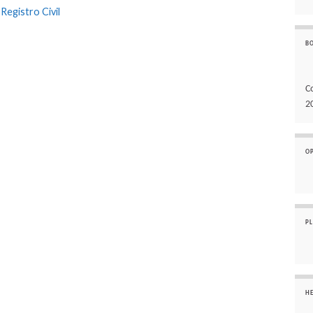
,
Registro Civil
B
C
2
O
P
H