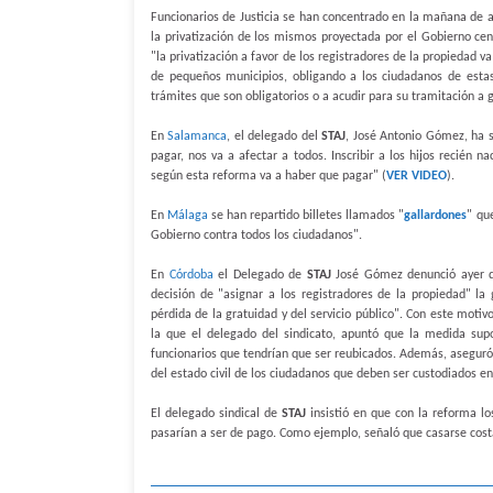
Funcionarios de Justicia se han concentrado en la mañana de aye
la privatización de los mismos proyectada por el Gobierno centr
"la privatización a favor de los registradores de la propiedad va
de pequeños municipios, obligando a los ciudadanos de estas
trámites que son obligatorios o a acudir para su tramitación a 
En
Salamanca
, el delegado del
STAJ
, José Antonio Gómez, ha s
pagar, nos va a afectar a todos. Inscribir a los hijos recién n
según esta reforma va a haber que pagar" (
VER VIDEO
).
En
Málaga
se han repartido billetes llamados "
gallardones
" qu
Gobierno contra todos los ciudadanos".
En
Córdoba
el Delegado de
STAJ
José Gómez denunció ayer qu
decisión de "asignar a los registradores de la propiedad" la 
pérdida de la gratuidad y del servicio público". Con este motiv
la que el delegado del sindicato, apuntó que la medida supon
funcionarios que tendrían que ser reubicados. Además, aseguró 
del estado civil de los ciudadanos que deben ser custodiados en
El delegado sindical de
STAJ
insistió en que con la reforma lo
pasarían a ser de pago. Como ejemplo, señaló que casarse costa