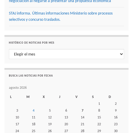
negociación al negarse a presentar una propuesta económica
STAJ informa. Últimas informaciones Ministerio sobre procesos
selectivos y concurso traslados.
HISTÓRICO DE NOTICIAS POR MES
Histórico de noticias por mes
BUSCA LAS NOTICIAS POR FECHA
agosto 2026
L
M
X
J
V
S
D
1
2
3
4
5
6
7
8
9
10
11
12
13
14
15
16
17
18
19
20
21
22
23
24
25
26
27
28
29
30