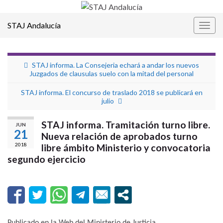
STAJ Andalucía
Alter
la
nave
STAJ informa. La Consejeria echará a andar los nuevos
Juzgados de clausulas suelo con la mitad del personal
STAJ informa. El concurso de traslado 2018 se publicará en
julio
STAJ informa. Tramitación turno libre.
JUN
21
Nueva relación de aprobados turno
2018
libre ámbito Ministerio y convocatoria
segundo ejercicio
Publicado en la Web del Ministerio de Justicia