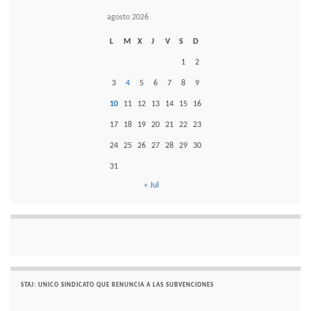
agosto 2026
L
M
X
J
V
S
D
1
2
3
4
5
6
7
8
9
10
11
12
13
14
15
16
17
18
19
20
21
22
23
24
25
26
27
28
29
30
31
« Jul
STAJ: UNICO SINDICATO QUE RENUNCIA A LAS SUBVENCIONES