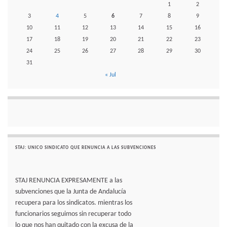
1
2
3
4
5
6
7
8
9
10
11
12
13
14
15
16
17
18
19
20
21
22
23
24
25
26
27
28
29
30
31
« Jul
STAJ: UNICO SINDICATO QUE RENUNCIA A LAS SUBVENCIONES
STAJ RENUNCIA EXPRESAMENTE a las
subvenciones que la Junta de Andalucía
recupera para los sindicatos. mientras los
funcionarios seguimos sin recuperar todo
lo que nos han quitado con la excusa de la