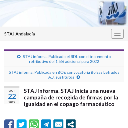
STAJ Andalucía
Alter
la
nave
STAJ informa. Publicado el RDL con el incremento
retributivo del 1,5% adicional para 2022
STAJ informa. Publicada en BOE convocatoria Bolsas Letrados
A.J. sustitutos
STAJ informa. STAJ inicia una nueva
OCT
22
campaña de recogida de firmas por la
2022
igualdad en el copago farmacéutico