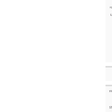
a
L
ST
S