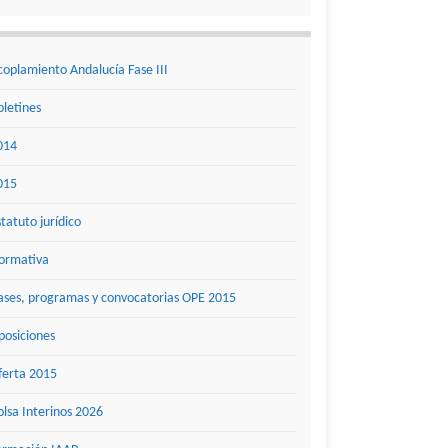
coplamiento Andalucía Fase III
oletines
014
015
statuto jurídico
ormativa
ases, programas y convocatorias OPE 2015
posiciones
ferta 2015
olsa Interinos 2026