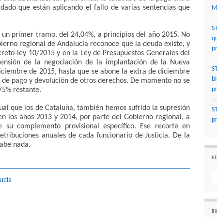
, dado que están aplicando el fallo de varias sentencias que
M
S
o un primer tramo, del 24,04%, a principios del año 2015. No
q
ierno regional de Andalucía reconoce que la deuda existe, y
p
creto-ley 10/2015 y en la Ley de Presupuestos Generales del
ensión de la negociación de la implantación de la Nueva
S
 diciembre de 2015, hasta que se abone la extra de diciembre
b
o de pago y devolución de otros derechos. De momento no se
p
75% restante.
ual que los de Cataluña, también hemos sufrido la supresión
S
n los años 2013 y 2014, por parte del Gobierno regional, a
p
e su complemento provisional específico. Ese recorte en
etribuciones anuales de cada funcionario de Justicia. De la
sabe nada.
HI
Hi
ucía
BU