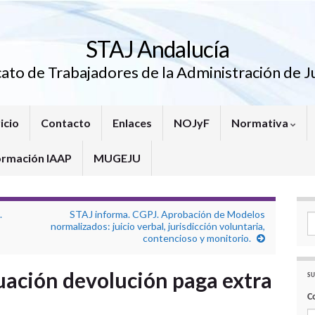
STAJ Andalucía
cato de Trabajadores de la Administración de Ju
icio
Contacto
Enlaces
NOJyF
Normativa
ormación IAAP
MUGEJU
.
STAJ informa. CGPJ. Aprobación de Modelos
Se
normalizados: juicio verbal, jurisdicción voluntaria,
contencioso y monitorio.
uación devolución paga extra
SU
C