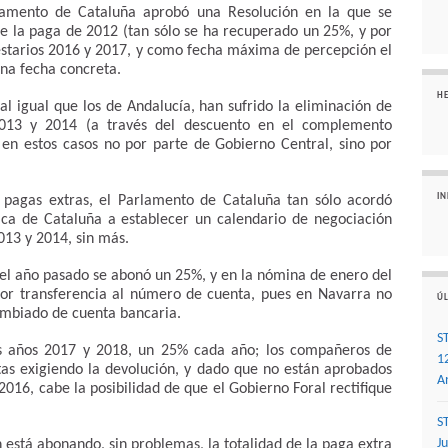
lamento de Cataluña aprobó una Resolución en la que se
de la paga de 2012 (tan sólo se ha recuperado un 25%, y por
puestarios 2016 y 2017, y como fecha máxima de percepción el
una fecha concreta.
H
 igual que los de Andalucía, han sufrido la eliminación de
013 y 2014 (a través del descuento en el complemento
 en estos casos no por parte de Gobierno Central, sino por
I
 pagas extras, el Parlamento de Cataluña tan sólo acordó
ica de Cataluña a establecer un calendario de negociación
013 y 2014, sin más.
 el año pasado se abonó un 25%, y en la nómina de enero del
or transferencia al número de cuenta, pues en Navarra no
ÚL
cambiado de cuenta bancaria.
S
os años 2017 y 2018, un 25% cada año; los compañeros de
1
tas exigiendo la devolución, y dado que no están aprobados
A
016, cabe la posibilidad de que el Gobierno Foral rectifique
S
J
n está abonando, sin problemas, la totalidad de la paga extra