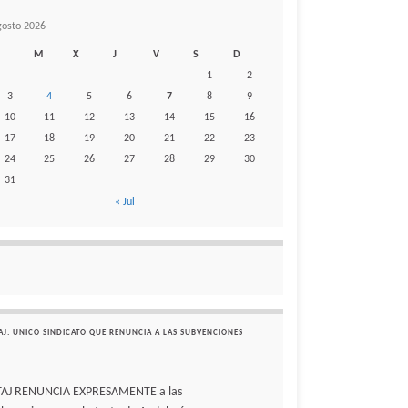
gosto 2026
M
X
J
V
S
D
1
2
3
4
5
6
7
8
9
10
11
12
13
14
15
16
17
18
19
20
21
22
23
24
25
26
27
28
29
30
31
« Jul
AJ: UNICO SINDICATO QUE RENUNCIA A LAS SUBVENCIONES
TAJ RENUNCIA EXPRESAMENTE a las