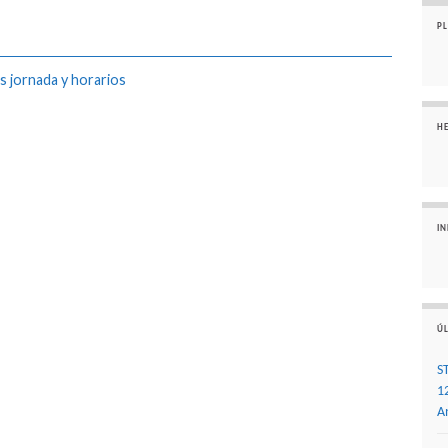
P
s jornada y horarios
H
I
ÚL
S
1
A