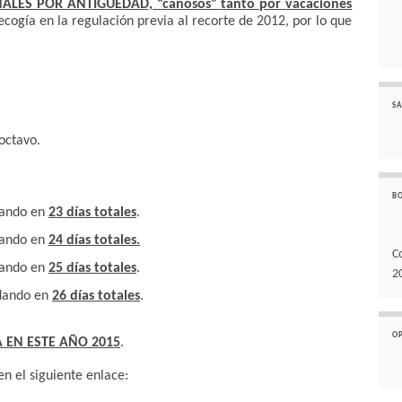
NALES POR ANTIGÜEDAD
, “canosos”
tanto por vacaciones
recogía en la regulación previa al recorte de 2012, por lo que
SA
 octavo.
B
edando en
23 días totales
.
edando en
24 días totales.
C
edando en
25 días totales
.
2
edando en
26 días totales
.
O
 EN ESTE AÑO 2015
.
n el siguiente enlace: