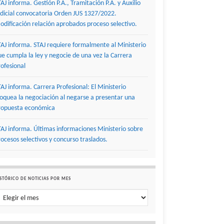
TAJ informa. Gestión P.A., Tramitación P.A. y Auxilio
udicial convocatoria Orden JUS 1327/2022.
odificación relación aprobados proceso selectivo.
TAJ informa. STAJ requiere formalmente al Ministerio
ue cumpla la ley y negocie de una vez la Carrera
rofesional
TAJ informa. Carrera Profesional: El Ministerio
loquea la negociación al negarse a presentar una
ropuesta económica
TAJ informa. Últimas informaciones Ministerio sobre
rocesos selectivos y concurso traslados.
STÓRICO DE NOTICIAS POR MES
stórico de noticias por mes