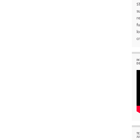
S
s
r
f
l
cr
IN
DE
TE
JU