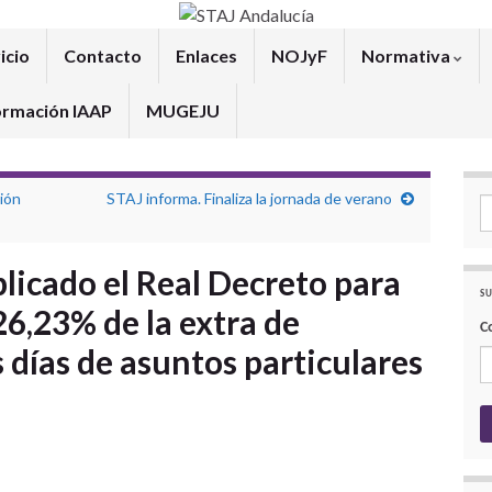
icio
Contacto
Enlaces
NOJyF
Normativa
ormación IAAP
MUGEJU
ión
STAJ informa. Finaliza la jornada de verano
Se
licado el Real Decreto para
SU
26,23% de la extra de
C
 días de asuntos particulares