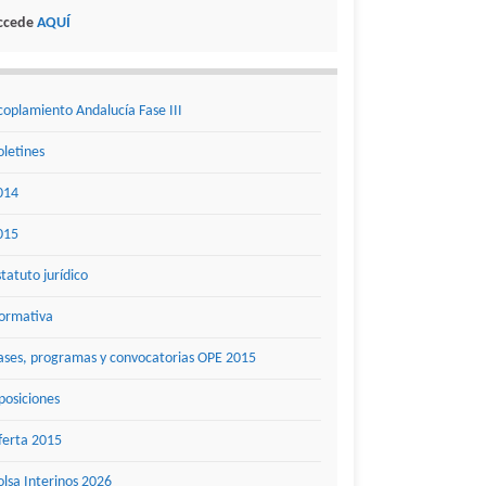
ccede
AQUÍ
coplamiento Andalucía Fase III
oletines
014
015
statuto jurídico
ormativa
ases, programas y convocatorias OPE 2015
posiciones
ferta 2015
olsa Interinos 2026