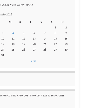
SCA LAS NOTICIAS POR FECHA
gosto 2026
M
X
J
V
S
D
1
2
3
4
5
6
7
8
9
10
11
12
13
14
15
16
17
18
19
20
21
22
23
24
25
26
27
28
29
30
31
« Jul
AJ: UNICO SINDICATO QUE RENUNCIA A LAS SUBVENCIONES