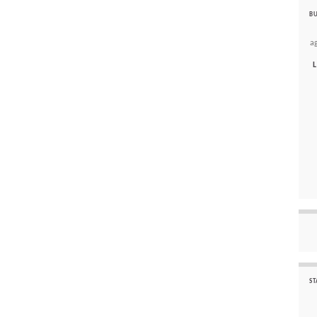
BU
a
L
ST